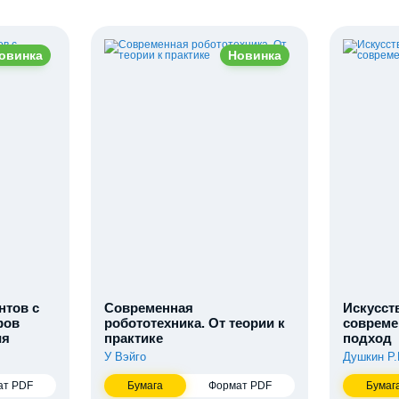
овинка
Новинка
нтов с
Современная
Искусст
фов
робототехника. От теории к
совреме
ия
практике
подход
У Вэйго
Душкин Р.
ат PDF
Бумага
Формат PDF
Бумаг