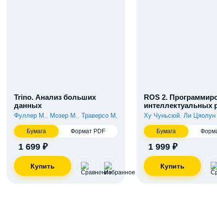
Trino. Анализ больших
ROS 2. Программир
данных
интеллектуальных 
Фуллер М.
,
Мозер М.
,
Траверсо М.
Ху Чуньсюй
,
Ли Цяолун
Бумага
Формат PDF
Бумага
Форм
1 699 ₽
1 999 ₽