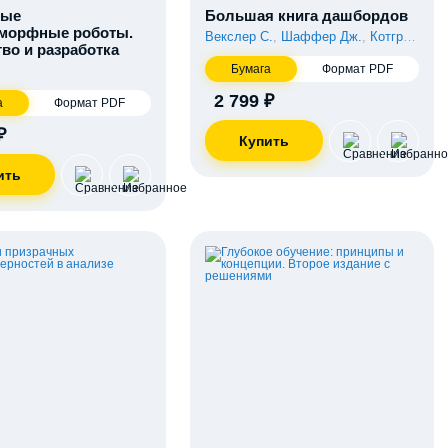
ные
Большая книга дашбордов
морфные роботы.
Векслер С.
,
Шаффер Дж.
,
Котгрив Э.
тво и разработка
Бумага
Формат PDF
2 799 ₽
а
Формат PDF
₽