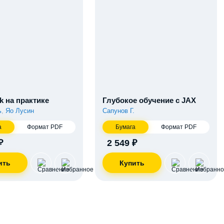
k на практике
Глубокое обучение с JAX
ь
,
Яо Лусин
Сапунов Г.
а
Формат PDF
Бумага
Формат PDF
₽
2 549 ₽