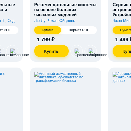
ельные
Рекомендательные системы
Сервис
во и
на основе больших
антропо
языковых моделей
Устройс
 Т.
,
Седрэй М. Х.
Лю Лу
,
Чжан Юйцзюнь
Чжан Мин
ат PDF
Бумага
Формат PDF
Бумаг
1 799 ₽
1 499 