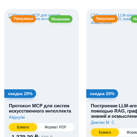
Новинка
Н
Предзаказ
Предзаказ
скидка 20%
скидка 20%
Протокол MCP для систем
Построение LLM-аге
искусственного интеллекта
помощью RAG, гра
знаний и осмыслен
Айдоуби
Девлин М. С.
Бумага
Формат PDF
Бумага
Форм