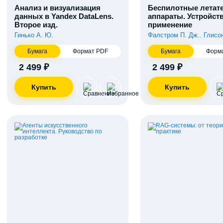
Анализ и визуализация
Беспилотные летат
данных в Yandex DataLens.
аппараты. Устройст
Второе изд.
применение
Гинько А. Ю.
Фалстром П. Дж.
,
Глисон
Бумага
Формат PDF
Бумага
Форм
2 499 ₽
2 499 ₽