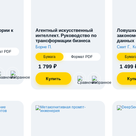
ории к
Агентный искусственный
Ловушки
интеллект. Руководство по
законом
трансформации бизнеса
данных
Борне П.
Смит Г.
,
К
ат PDF
Бумага
Формат PDF
Бумаг
1 799 ₽
1 499 