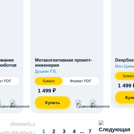
ование
Метакогнитивная промпт-
DeepSee
роботов
инженерия
Мэн Цзян
Душкин Р.В.
Бумаг
ат PDF
Бумага
Формат PDF
1 499 
1 499 ₽
1
2
3
4
...
7