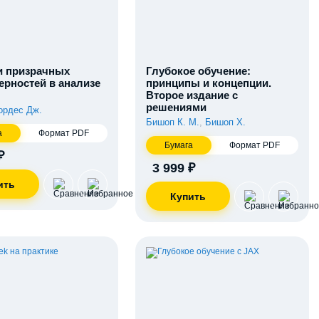
 призрачных
Глубокое обучение:
ерностей в анализе
принципы и концепции.
Второе издание с
решениями
ордес Дж.
Бишоп К. М.
,
Бишоп Х.
а
Формат PDF
Бумага
Формат PDF
₽
3 999 ₽