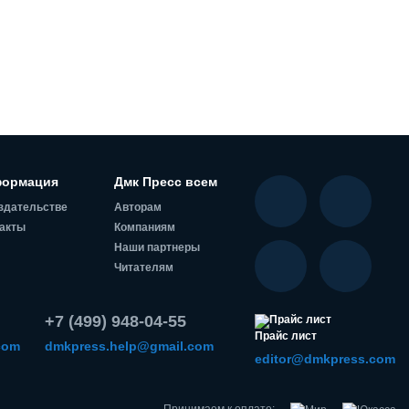
ормация
Дмк Пресс всем
здательстве
Авторам
акты
Компаниям
Наши партнеры
Читателям
+7 (499) 948-04-55
Прайс лист
com
dmkpress.help@gmail.com
editor@dmkpress.com