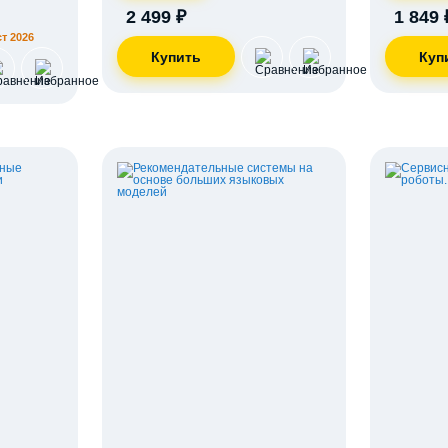
2 499 ₽
1 849 
т 2026