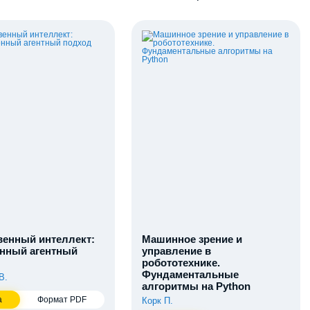
венный интеллект:
Машинное зрение и
нный агентный
управление в
робототехнике.
Фундаментальные
В.
алгоритмы на Python
а
Формат PDF
Корк П.