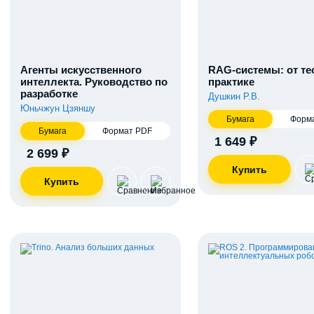
Агенты искусственного
RAG-системы: от те
интеллекта. Руководство по
практике
разработке
Душкин Р.В.
Юньчжун Цзяншу
Бумага
Форм
Бумага
Формат PDF
1 649 ₽
2 699 ₽