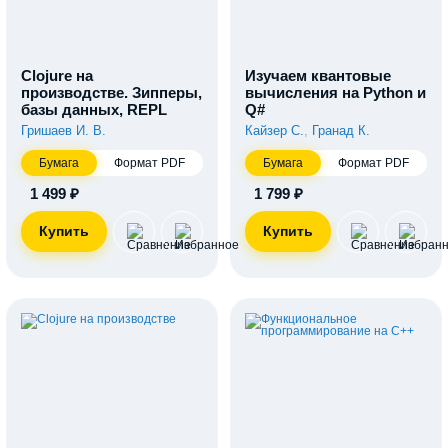
Clojure на
Изучаем квантовые
производстве. Зипперы,
вычисления на Python и
базы данных, REPL
Q#
Гришаев И. В.
Кайзер С.
,
Гранад К.
Бумага
Формат PDF
Бумага
Формат PDF
1 499 ₽
1 799 ₽