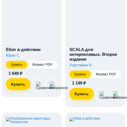
Elixir в действии
SCALA для
нетерпеливых. Второе
Юрич С.
издание
Бумага
Формат PDF
Хорстманн К.
1 649 ₽
Бумага
Формат PDF
1 149 ₽