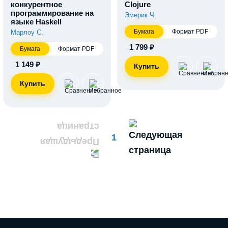
конкурентное
Clojure
программирование на
Эмерик Ч.
языке Haskell
Бумага
Формат PDF
Марлоу С.
1 799 ₽
Бумага
Формат PDF
1 149 ₽
1