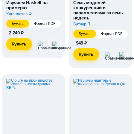
Изучаем Haskell на
Семь моделей
примерах
конкуренции и
параллелизма за семь
Хагенлохер Ф.
недель
Бумага
Формат PDF
Батчер П.
2 249 ₽
Бумага
Формат PDF
949 ₽