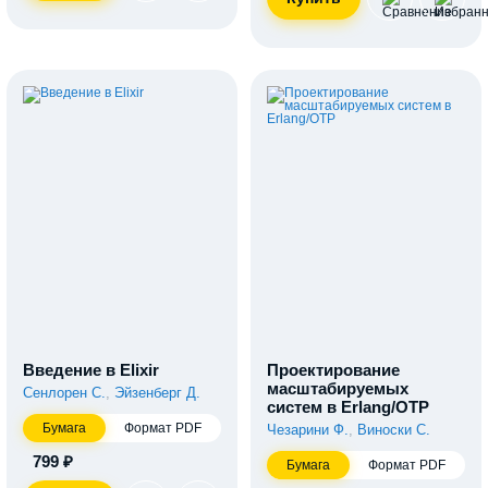
Введение в Elixir
Проектирование
масштабируемых
Сенлорен С.
,
Эйзенберг Д.
систем в Erlang/ОТР
Бумага
Формат PDF
Чезарини Ф.
,
Виноски С.
799 ₽
Бумага
Формат PDF