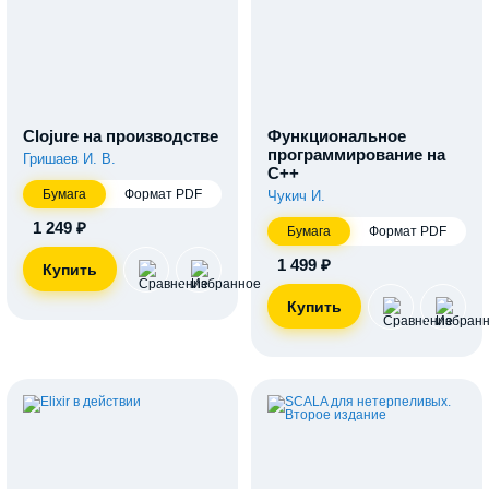
Clojure на производстве
Функциональное
программирование на
Гришаев И. В.
С++
Бумага
Формат PDF
Чукич И.
1 249 ₽
Бумага
Формат PDF
1 499 ₽