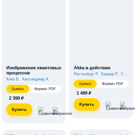
Изображение квантовых
Akka в действии
процессов
Рестенбург Р.
,
Баккер Р.
,
Уильямс Р.
Коке Б.
,
Киссинджер А.
Бумага
Формат PDF
Бумага
Формат PDF
1 499 ₽
2 399 ₽