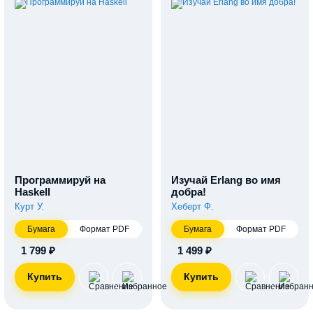
Программируй на
Изучай Erlang во имя
Haskell
добра!
Курт У.
Хеберт Ф.
Бумага
Формат PDF
Бумага
Формат PDF
1 799 ₽
1 499 ₽