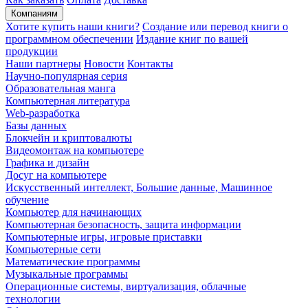
Компаниям
Хотите купить наши книги?
Создание или перевод книги о
программном обеспечении
Издание книг по вашей
продукции
Наши партнеры
Новости
Контакты
Научно-популярная серия
Образовательная манга
Компьютерная литература
Web-разработка
Базы данных
Блокчейн и криптовалюты
Видеомонтаж на компьютере
Графика и дизайн
Досуг на компьютере
Искусственный интеллект, Большие данные, Машинное
обучение
Компьютер для начинающих
Компьютерная безопасность, защита информации
Компьютерные игры, игровые приставки
Компьютерные сети
Математические программы
Музыкальные программы
Операционные системы, виртуализация, облачные
технологии