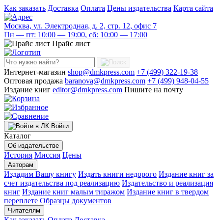
Как заказать
Доставка
Оплата
Цены издательства
Карта сайта
Москва, ул. Электродная, д. 2, стр. 12, офис 7
Пн — пт: 10:00 — 19:00, сб: 10:00 — 17:00
Прайс лист
Интернет-магазин
shop@dmkpress.com
+7 (499) 322-19-38
Оптовая продажа
baranova@dmkpress.com
+7 (499) 948-04-55
Издание книг
editor@dmkpress.com
Пишите на почту
Войти
Каталог
Об издательстве
История
Миссия
Цены
Авторам
Издадим Вашу книгу
Издать книги недорого
Издание книг за
счет издательства под реализацию
Издательство и реализация
книг
Издание книг малым тиражом
Издание книг в твердом
переплете
Образцы документов
Читателям
Как заказать
Оплата
Доставка