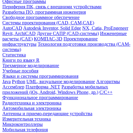
Офисные программы
Периферия ПК, связь с внешними устройствами
Разработка ПО, программная инженерия
Свободное программное обеспечение
Системы проектирования (CAD, CAM,CAE)
AutoCAD
Autodesk Inventor, Solid Edge
NX, Catia, ProEngeneer
Revit, ArchiCAD
Другие САПР (CAD-системы)
Инженерные
расчеты (CAE)
КОМПАС-3D
Проектирование
инфраструктуры
Технология подготовки производства (CAM-
системы)
Статистика
Книги по языку R
Трехмерное моделирование
Учебные пособия
Языки и системы программирования
Java
Python
UML, визуальное моделирование
Алгоритмы
Ассемблер
Платформа .NET
Разработка мобильных
приложений (iOs, Android, Windows Phone, др.)
С/С++
Функциональное программирование
Радиотехника и электроника
Автомобильная электроника
Антенны и приемо-передающие устройства
Измерительная техника
Микроконтроллеры
Мобильная телефония