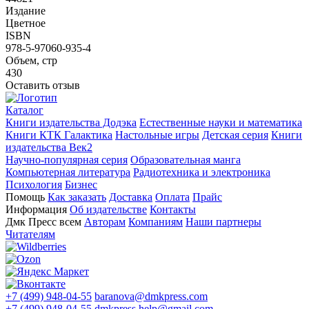
Издание
Цветное
ISBN
978-5-97060-935-4
Объем, стр
430
Оставить отзыв
Каталог
Книги издательства Додэка
Естественные науки и математика
Книги КТК Галактика
Настольные игры
Детская серия
Книги
издательства Век2
Научно-популярная серия
Образовательная манга
Компьютерная литература
Радиотехника и электроника
Психология
Бизнес
Помощь
Как заказать
Доставка
Оплата
Прайс
Информация
Об издательстве
Контакты
Дмк Пресс всем
Авторам
Компаниям
Наши партнеры
Читателям
+7 (499) 948-04-55
baranova@dmkpress.com
+7 (499) 948-04-55
dmkpress.help@gmail.com