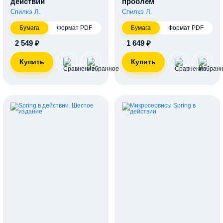
действии
проблем
Спилкэ Л.
Спилкэ Л.
Бумага
Формат PDF
Бумага
Формат PDF
2 549 ₽
1 649 ₽