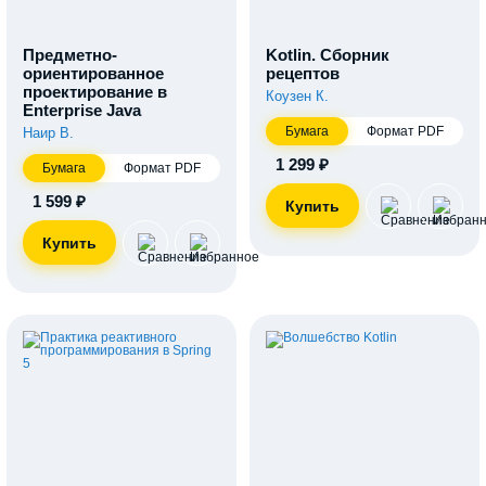
Предметно-
Kotlin. Сборник
ориентированное
рецептов
проектирование в
Коузен К.
Enterprise Java
Бумага
Формат PDF
Наир В.
1 299 ₽
Бумага
Формат PDF
1 599 ₽