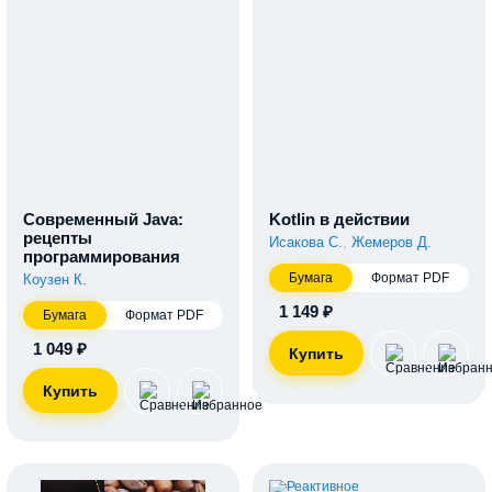
Современный Java:
Kotlin в действии
рецепты
Исакова С.
,
Жемеров Д.
программирования
Бумага
Формат PDF
Коузен К.
1 149 ₽
Бумага
Формат PDF
1 049 ₽