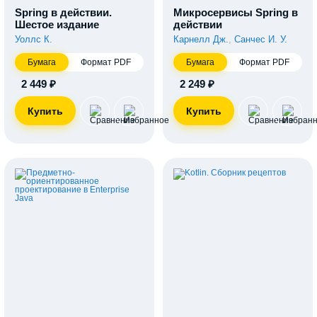
Spring в действии.
Микросервисы Spring в
Шестое издание
действии
Уоллс К.
Карнелл Дж.
,
Санчес И. У.
Бумага
Формат PDF
Бумага
Формат PDF
2 449 ₽
2 249 ₽