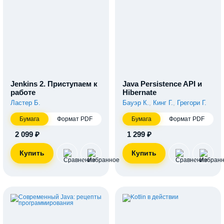
Jenkins 2. Приступаем к
Java Persistence API и
работе
Hibernate
Ластер Б.
Бауэр К.
,
Кинг Г.
,
Грегори Г.
Бумага
Формат PDF
Бумага
Формат PDF
2 099 ₽
1 299 ₽