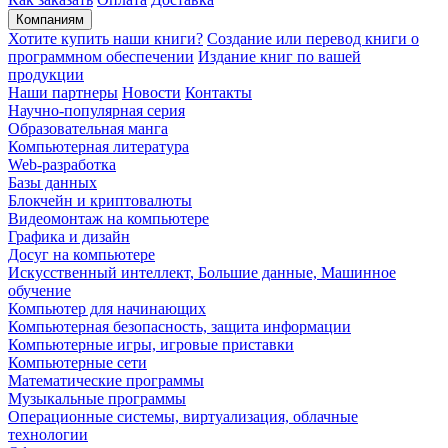
Компаниям
Хотите купить наши книги?
Создание или перевод книги о
программном обеспечении
Издание книг по вашей
продукции
Наши партнеры
Новости
Контакты
Научно-популярная серия
Образовательная манга
Компьютерная литература
Web-разработка
Базы данных
Блокчейн и криптовалюты
Видеомонтаж на компьютере
Графика и дизайн
Досуг на компьютере
Искусственный интеллект, Большие данные, Машинное
обучение
Компьютер для начинающих
Компьютерная безопасность, защита информации
Компьютерные игры, игровые приставки
Компьютерные сети
Математические программы
Музыкальные программы
Операционные системы, виртуализация, облачные
технологии