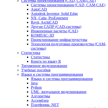
Системы проектирования (CAD, CAM,CAE)
Системы проектирования (CAD, CAM,CAE)
AutoCAD
Autodesk Inventor, Solid Edge
NX, Catia, ProEngeneer
Revit, ArchiCAD
Другие САПР (CAD-системы)
Инженерные расчеты (CAE)
КОМПАС-3D
Проектирование инфраструктуры
Технология подготовки производства (CAM-
системы)
Статистика
Статистика
Книги по языку R
Трехмерное моделирование
Учебные пособия
Языки и системы программирования
Языки и системы программирования
Java
Python
UML, визуальное моделирование
Алгоритмы
Ассемблер
Платформа .NET