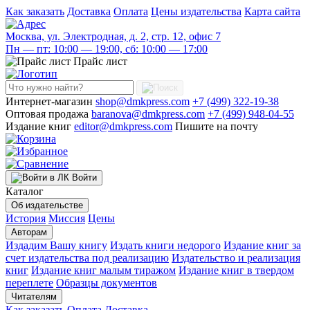
Как заказать
Доставка
Оплата
Цены издательства
Карта сайта
Москва, ул. Электродная, д. 2, стр. 12, офис 7
Пн — пт: 10:00 — 19:00, сб: 10:00 — 17:00
Прайс лист
Интернет-магазин
shop@dmkpress.com
+7 (499) 322-19-38
Оптовая продажа
baranova@dmkpress.com
+7 (499) 948-04-55
Издание книг
editor@dmkpress.com
Пишите на почту
Войти
Каталог
Об издательстве
История
Миссия
Цены
Авторам
Издадим Вашу книгу
Издать книги недорого
Издание книг за
счет издательства под реализацию
Издательство и реализация
книг
Издание книг малым тиражом
Издание книг в твердом
переплете
Образцы документов
Читателям
Как заказать
Оплата
Доставка