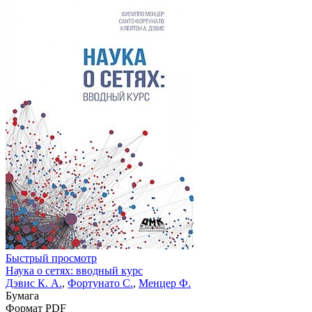
Быстрый просмотр
Наука о сетях: вводный курс
Дэвис К. А.
,
Фортунато С.
,
Менцер Ф.
Бумага
Формат PDF