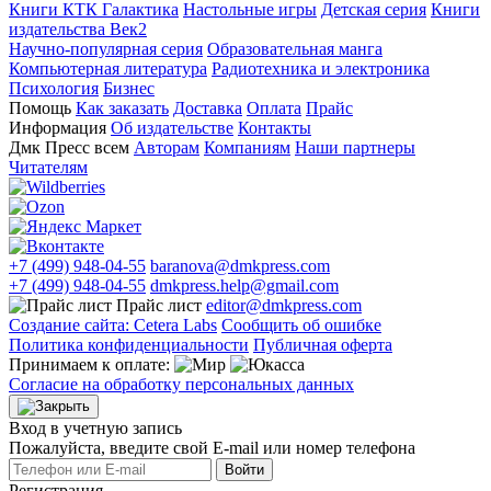
Книги КТК Галактика
Настольные игры
Детская серия
Книги
издательства Век2
Научно-популярная серия
Образовательная манга
Компьютерная литература
Радиотехника и электроника
Психология
Бизнес
Помощь
Как заказать
Доставка
Оплата
Прайс
Информация
Об издательстве
Контакты
Дмк Пресс всем
Авторам
Компаниям
Наши партнеры
Читателям
+7 (499) 948-04-55
baranova@dmkpress.com
+7 (499) 948-04-55
dmkpress.help@gmail.com
Прайс лист
editor@dmkpress.com
Создание сайта: Cetera Labs
Сообщить об ошибке
Политика конфиденциальности
Публичная оферта
Принимаем к оплате:
Согласие на обработку персональных данных
Вход в учетную запись
Пожалуйста, введите свой E‑mail или номер телефона
Войти
Регистрация