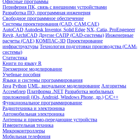
Офисные программы
Периферия ПК, связь с внешними устройствами
Разработка ПО, программная инженерия
Свободное программное обеспечение
Системы проектирования (CAD, CAM,CAE)
AutoCAD
Autodesk Inventor, Solid Edge
NX, Catia, ProEngeneer
Revit, ArchiCAD
Другие САПР (CAD-системы)
Инженерные
расчеты (CAE)
КОМПАС-3D
Проектирование
инфраструктуры
Технология подготовки производства (CAM-
системы)
Статистика
Книги по языку R
Трехмерное моделирование
Учебные пособия
Языки и системы программирования
Java
Python
UML, визуальное моделирование
Алгоритмы
Ассемблер
Платформа .NET
Разработка мобильных
приложений (iOs, Android, Windows Phone, др.)
С/С++
Функциональное программирование
Радиотехника и электроника
Автомобильная электроника
Антенны и приемо-передающие устройства
Измерительная техника
Микроконтроллеры
Мобильная телефония