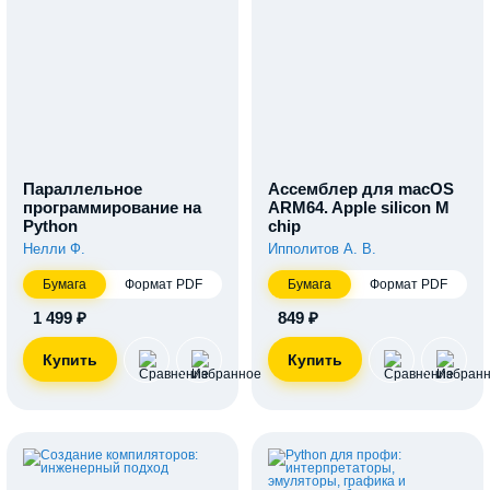
Параллельное
Ассемблер для macOS
программирование на
ARM64. Apple silicon M
Python
chip
Нелли Ф.
Ипполитов А. В.
Бумага
Формат PDF
Бумага
Формат PDF
1 499 ₽
849 ₽