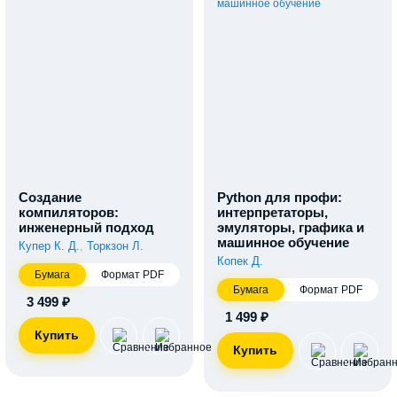
Создание
Python для профи:
компиляторов:
интерпретаторы,
инженерный подход
эмуляторы, графика и
машинное обучение
Купер К. Д.
,
Торкзон Л.
Копек Д.
Бумага
Формат PDF
Бумага
Формат PDF
3 499 ₽
1 499 ₽