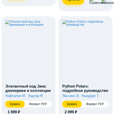
Элегантный код Java:
Python Polars:
дженерики и коллекции
подробное руководство
Нафтален М.
,
Уодлер Ф.
Янссенс Й.
,
Ньюдорп Т.
Бумага
Формат PDF
Бумага
Формат PDF
1 699 ₽
2 099 ₽