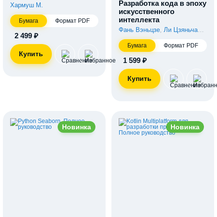
Разработка кода в эпоху
Хармуш М.
искусственного
интеллекта
Бумага
Формат PDF
Фань Вэньцзе
,
Ли Цзяньчао
,
Янь
2 499 ₽
Бумага
Формат PDF
1 599 ₽
Новинка
Новинка