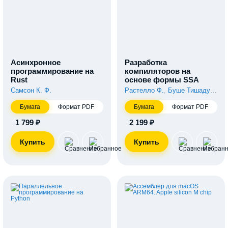
Асинхронное
Разработка
программирование на
компиляторов на
Rust
основе формы SSA
Самсон К. Ф.
Растелло Ф.
,
Буше Тишаду Ф.
Бумага
Формат PDF
Бумага
Формат PDF
1 799 ₽
2 199 ₽