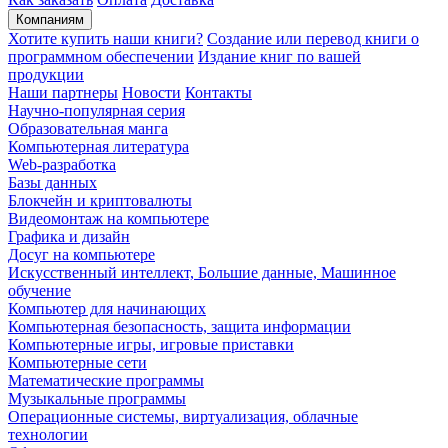
Компаниям
Хотите купить наши книги?
Создание или перевод книги о
программном обеспечении
Издание книг по вашей
продукции
Наши партнеры
Новости
Контакты
Научно-популярная серия
Образовательная манга
Компьютерная литература
Web-разработка
Базы данных
Блокчейн и криптовалюты
Видеомонтаж на компьютере
Графика и дизайн
Досуг на компьютере
Искусственный интеллект, Большие данные, Машинное
обучение
Компьютер для начинающих
Компьютерная безопасность, защита информации
Компьютерные игры, игровые приставки
Компьютерные сети
Математические программы
Музыкальные программы
Операционные системы, виртуализация, облачные
технологии