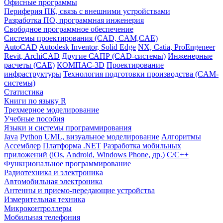
Офисные программы
Периферия ПК, связь с внешними устройствами
Разработка ПО, программная инженерия
Свободное программное обеспечение
Системы проектирования (CAD, CAM,CAE)
AutoCAD
Autodesk Inventor, Solid Edge
NX, Catia, ProEngeneer
Revit, ArchiCAD
Другие САПР (CAD-системы)
Инженерные
расчеты (CAE)
КОМПАС-3D
Проектирование
инфраструктуры
Технология подготовки производства (CAM-
системы)
Статистика
Книги по языку R
Трехмерное моделирование
Учебные пособия
Языки и системы программирования
Java
Python
UML, визуальное моделирование
Алгоритмы
Ассемблер
Платформа .NET
Разработка мобильных
приложений (iOs, Android, Windows Phone, др.)
С/С++
Функциональное программирование
Радиотехника и электроника
Автомобильная электроника
Антенны и приемо-передающие устройства
Измерительная техника
Микроконтроллеры
Мобильная телефония