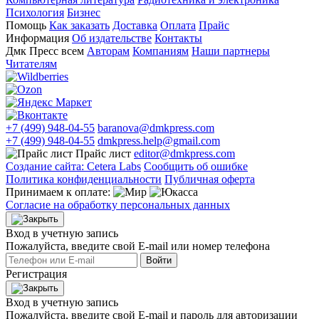
Психология
Бизнес
Помощь
Как заказать
Доставка
Оплата
Прайс
Информация
Об издательстве
Контакты
Дмк Пресс всем
Авторам
Компаниям
Наши партнеры
Читателям
+7 (499) 948-04-55
baranova@dmkpress.com
+7 (499) 948-04-55
dmkpress.help@gmail.com
Прайс лист
editor@dmkpress.com
Создание сайта: Cetera Labs
Сообщить об ошибке
Политика конфиденциальности
Публичная оферта
Принимаем к оплате:
Согласие на обработку персональных данных
Вход в учетную запись
Пожалуйста, введите свой E‑mail или номер телефона
Войти
Регистрация
Вход в учетную запись
Пожалуйста, введите свой E‑mail и пароль для авторизации