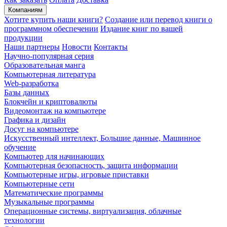
Компаниям
Хотите купить наши книги?
Создание или перевод книги о
программном обеспечении
Издание книг по вашей
продукции
Наши партнеры
Новости
Контакты
Научно-популярная серия
Образовательная манга
Компьютерная литература
Web-разработка
Базы данных
Блокчейн и криптовалюты
Видеомонтаж на компьютере
Графика и дизайн
Досуг на компьютере
Искусственный интеллект, Большие данные, Машинное
обучение
Компьютер для начинающих
Компьютерная безопасность, защита информации
Компьютерные игры, игровые приставки
Компьютерные сети
Математические программы
Музыкальные программы
Операционные системы, виртуализация, облачные
технологии