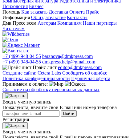
Компьютерная литература
Радиотехника и электроника
Психология
Бизнес
Помощь
Как заказать
Доставка
Оплата
Прайс
Информация
Об издательстве
Контакты
Дмк Пресс всем
Авторам
Компаниям
Наши партнеры
Читателям
+7 (499) 948-04-55
baranova@dmkpress.com
+7 (499) 948-04-55
dmkpress.help@gmail.com
Прайс лист
editor@dmkpress.com
Создание сайта: Cetera Labs
Сообщить об ошибке
Политика конфиденциальности
Публичная оферта
Принимаем к оплате:
Согласие на обработку персональных данных
Вход в учетную запись
Пожалуйста, введите свой E‑mail или номер телефона
Войти
Регистрация
Вход в учетную запись
Пожалуйста, введите свой E‑mail и пароль для авторизации