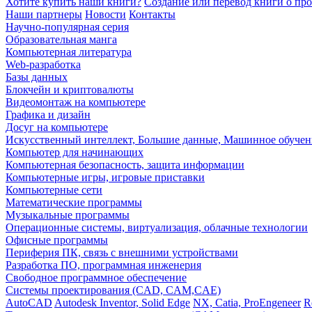
Хотите купить наши книги?
Создание или перевод книги о пр
Наши партнеры
Новости
Контакты
Научно-популярная серия
Образовательная манга
Компьютерная литература
Web-разработка
Базы данных
Блокчейн и криптовалюты
Видеомонтаж на компьютере
Графика и дизайн
Досуг на компьютере
Искусственный интеллект, Большие данные, Машинное обучен
Компьютер для начинающих
Компьютерная безопасность, защита информации
Компьютерные игры, игровые приставки
Компьютерные сети
Математические программы
Музыкальные программы
Операционные системы, виртуализация, облачные технологии
Офисные программы
Периферия ПК, связь с внешними устройствами
Разработка ПО, программная инженерия
Свободное программное обеспечение
Системы проектирования (CAD, CAM,CAE)
AutoCAD
Autodesk Inventor, Solid Edge
NX, Catia, ProEngeneer
R