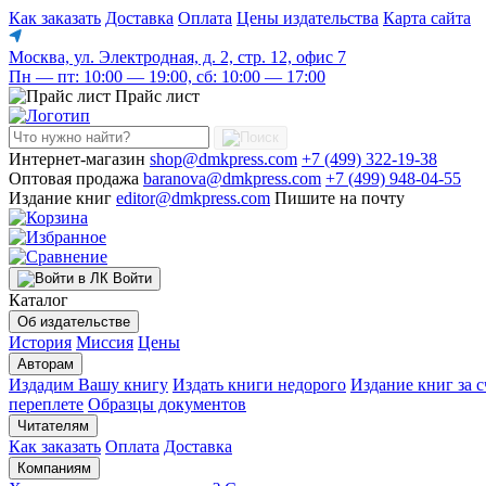
Как заказать
Доставка
Оплата
Цены издательства
Карта сайта
Москва, ул. Электродная, д. 2, стр. 12, офис 7
Пн — пт: 10:00 — 19:00, сб: 10:00 — 17:00
Прайс лист
Интернет-магазин
shop@dmkpress.com
+7 (499) 322-19-38
Оптовая продажа
baranova@dmkpress.com
+7 (499) 948-04-55
Издание книг
editor@dmkpress.com
Пишите на почту
Войти
Каталог
Об издательстве
История
Миссия
Цены
Авторам
Издадим Вашу книгу
Издать книги недорого
Издание книг за с
переплете
Образцы документов
Читателям
Как заказать
Оплата
Доставка
Компаниям