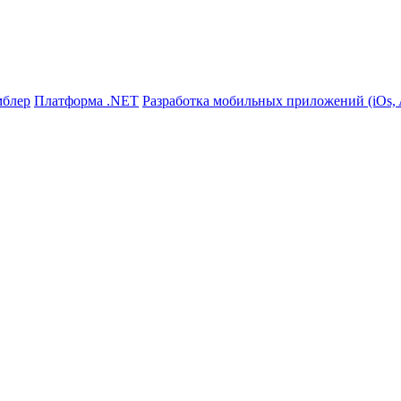
мблер
Платформа .NET
Разработка мобильных приложений (iOs, A