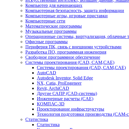
Искусственный интеллект, Большие данные, Маши
Компьютер для начинающих
Компьютерная безопасность, защита информации
Компьютерные игры, игровые приставки
Компьютерные сети
Математические программы
Музыкальные программы
Операционные системы, виртуализация, облачные 
Офисные программы
Периферия ПК, связь с внешними устройствами
Разработка ПО, программная инженерия
Свободное программное обеспечение
Системы проектирования (CAD, CAM,CAE)
Системы проектирования (CAD, CAM,CAE)
AutoCAD
Autodesk Inventor, Solid Edge
NX, Catia, ProEngeneer
Revit, ArchiCAD
Другие САПР (CAD-системы)
Инженерные расчеты (CAE)
КОМПАС-3D
Проектирование инфраструктуры
Технология подготовки производства (CAM-
Статистика
Статистика