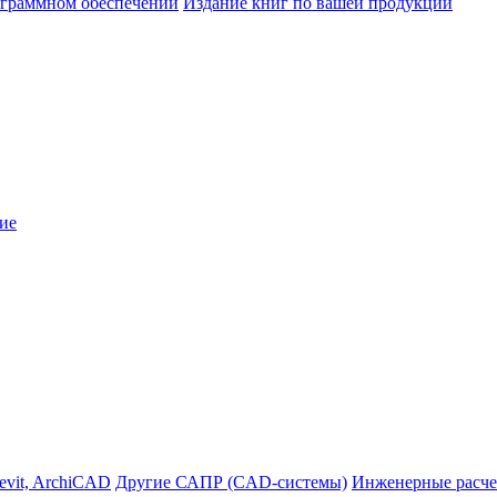
ограммном обеспечении
Издание книг по вашей продукции
ие
evit, ArchiCAD
Другие САПР (CAD-системы)
Инженерные расче