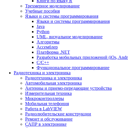
Книги по языку R
Трехмерное моделирование
Учебные пособия
Языки и системы программирования
Языки и системы программирования
Java
Python
UML, визуальное моделирование
Алгоритмы
Ассемблер
Платформа .NET
Разработка мобильных приложений (iOs, Andro
С/С++
Функциональное программирование
Радиотехника и электроника
Радиотехника и электроника
Автомобильная электроника
Антенны и приемо-передающие устройства
Измерительная техника
Микроконтроллеры
Мобильная телефония
Работа в LabVIEW
Радиолюбительские конструкции
Ремонт и обслуживание
САПР в электронике