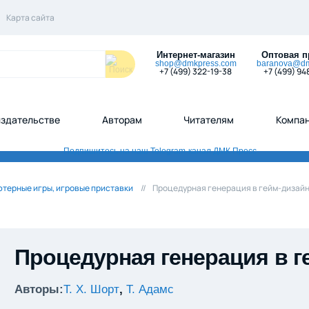
Карта сайта
Интернет-магазин
Оптовая п
shop@dmkpress.com
baranova@dm
+7 (499) 322-19-38
+7 (499) 94
издательстве
Авторам
Читателям
Компа
терные игры, игровые приставки
Процедурная генерация в гейм-дизай
Процедурная генерация в г
Авторы:
Т. Х. Шорт
,
Т. Адамс