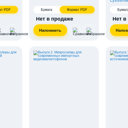
Сухопятки
ат PDF
Бумага
Формат PDF
Бумаг
Нет в продаже
Нет в