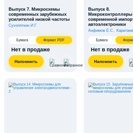
Выпуск 7. Микросхемы
Выпуск 8.
современных зарубежных
Микроконтроллеры
усилителей низкой частоты
современной импор
автоэлектроники
Сухопяткин И.Г.
Анфимов Е.С.
,
Каратаев
Бумага
Формат PDF
Бумага
Форм
Нет в продаже
Нет в продаже