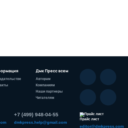
ормация
Дмк Пресс всем
здательстве
Авторам
акты
Компаниям
Наши партнеры
Читателям
+7 (499) 948-04-55
Прайс лист
com
dmkpress.help@gmail.com
editor@dmkpress.com