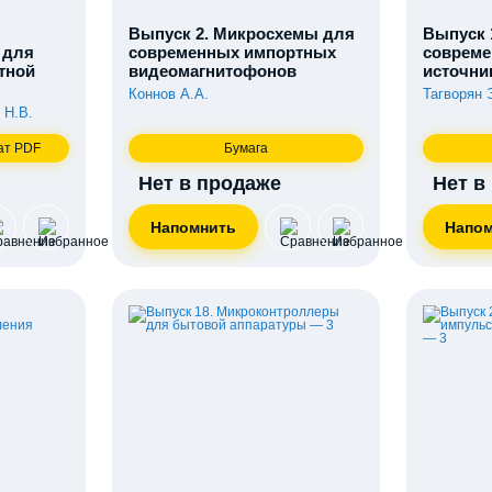
Выпуск 2. Микросхемы для
Выпуск 
 для
современных импортных
соврем
тной
видеомагнитофонов
источни
Коннов А.А.
Тагворян 
 Н.В.
ат PDF
Бумага
Нет в продаже
Нет в