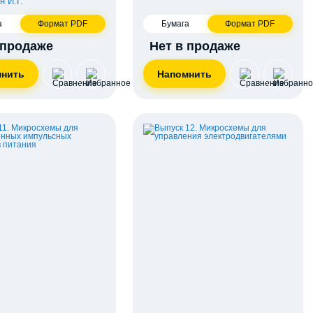
н И.Г.
а
Формат PDF
Бумага
Формат PDF
 продаже
Нет в продаже