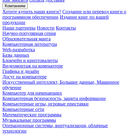
Компаниям
Хотите купить наши книги?
Создание или перевод книги о
программном обеспечении
Издание книг по вашей
продукции
Наши партнеры
Новости
Контакты
Научно-популярная серия
Образовательная манга
Компьютерная литература
Web-разработка
Базы данных
Блокчейн и криптовалюты
Видеомонтаж на компьютере
Графика и дизайн
Досуг на компьютере
Искусственный интеллект, Большие данные, Машинное
обучение
Компьютер для начинающих
Компьютерная безопасность, защита информации
Компьютерные игры, игровые приставки
Компьютерные сети
Математические программы
Музыкальные программы
Операционные системы, виртуализация, облачные
технологии