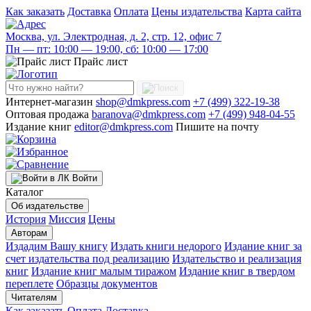
Как заказать
Доставка
Оплата
Цены издательства
Карта сайта
Москва, ул. Электродная, д. 2, стр. 12, офис 7
Пн — пт: 10:00 — 19:00, сб: 10:00 — 17:00
Прайс лист
Интернет-магазин
shop@dmkpress.com
+7 (499) 322-19-38
Оптовая продажа
baranova@dmkpress.com
+7 (499) 948-04-55
Издание книг
editor@dmkpress.com
Пишите на почту
Войти
Каталог
Об издательстве
История
Миссия
Цены
Авторам
Издадим Вашу книгу
Издать книги недорого
Издание книг за
счет издательства под реализацию
Издательство и реализация
книг
Издание книг малым тиражом
Издание книг в твердом
переплете
Образцы документов
Читателям
Как заказать
Оплата
Доставка