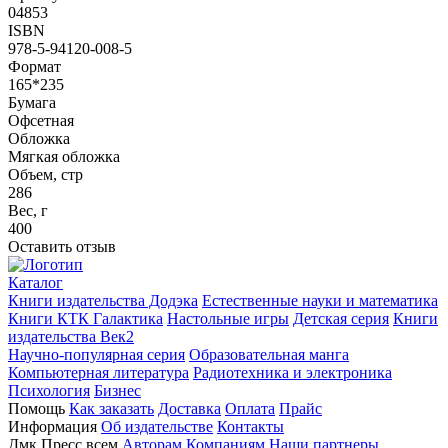
04853
ISBN
978-5-94120-008-5
Формат
165*235
Бумага
Офсетная
Обложка
Мягкая обложка
Объем, стр
286
Вес, г
400
Оставить отзыв
Каталог
Книги издательства Додэка
Естественные науки и математика
Книги КТК Галактика
Настольные игры
Детская серия
Книги
издательства Век2
Научно-популярная серия
Образовательная манга
Компьютерная литература
Радиотехника и электроника
Психология
Бизнес
Помощь
Как заказать
Доставка
Оплата
Прайс
Информация
Об издательстве
Контакты
Дмк Пресс всем
Авторам
Компаниям
Наши партнеры