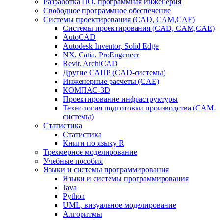
Разработка ПО, программная инженерия
Свободное программное обеспечение
Системы проектирования (CAD, CAM,CAE)
Системы проектирования (CAD, CAM,CAE)
AutoCAD
Autodesk Inventor, Solid Edge
NX, Catia, ProEngeneer
Revit, ArchiCAD
Другие САПР (CAD-системы)
Инженерные расчеты (CAE)
КОМПАС-3D
Проектирование инфраструктуры
Технология подготовки производства (CAM-
системы)
Статистика
Статистика
Книги по языку R
Трехмерное моделирование
Учебные пособия
Языки и системы программирования
Языки и системы программирования
Java
Python
UML, визуальное моделирование
Алгоритмы