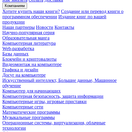
Компаниям
Хотите купить наши книги?
Создание или перевод книги о
программном обеспечении
Издание книг по вашей
продукции
Наши партнеры
Новости
Контакты
Научно-популярная серия
Образовательная манга
Компьютерная литература
Web-разработка
Базы данных
Блокчейн и криптовалюты
Видеомонтаж на компьютере
Графика и дизайн
Досуг на компьютере
Искусственный интеллект, Большие данные, Машинное
обучение
Компьютер для начинающих
Компьютерная безопасность, защита информации
Компьютерные игры, игровые приставки
Компьютерные сети
Математические программы
Музыкальные программы
Операционные системы, виртуализация, облачные
технологии