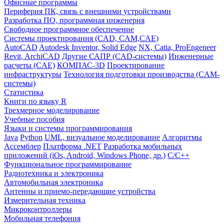
Офисные программы
Периферия ПК, связь с внешними устройствами
Разработка ПО, программная инженерия
Свободное программное обеспечение
Системы проектирования (CAD, CAM,CAE)
AutoCAD
Autodesk Inventor, Solid Edge
NX, Catia, ProEngeneer
Revit, ArchiCAD
Другие САПР (CAD-системы)
Инженерные
расчеты (CAE)
КОМПАС-3D
Проектирование
инфраструктуры
Технология подготовки производства (CAM-
системы)
Статистика
Книги по языку R
Трехмерное моделирование
Учебные пособия
Языки и системы программирования
Java
Python
UML, визуальное моделирование
Алгоритмы
Ассемблер
Платформа .NET
Разработка мобильных
приложений (iOs, Android, Windows Phone, др.)
С/С++
Функциональное программирование
Радиотехника и электроника
Автомобильная электроника
Антенны и приемо-передающие устройства
Измерительная техника
Микроконтроллеры
Мобильная телефония