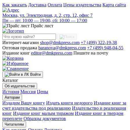
Как заказать
Доставка
Оплата
Цены издательства
Карта сайта
Москва, ул. Электродная, д. 2, стр. 12, офис 7
Пн — пт: 10:00 — 19:00, сб: 10:00 — 17:00
Прайс лист
Интернет-магазин
shop@dmkpress.com
+7 (499) 322-19-38
Оптовая продажа
baranova@dmkpress.com
+7 (499) 948-04-55
Издание книг
editor@dmkpress.com
Пишите на почту
Войти
Каталог
Об издательстве
История
Миссия
Цены
Авторам
Издадим Вашу книгу
Издать книги недорого
Издание книг за
счет издательства под реализацию
Издательство и реализация
книг
Издание книг малым тиражом
Издание книг в твердом
переплете
Образцы документов
Читателям
Как заказать
Оплата
Доставка