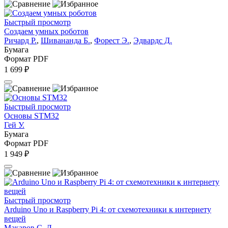
Быстрый просмотр
Создаем умных роботов
Ричард Р.
,
Шивананда Б.
,
Форест Э.
,
Эдвардс Д.
Бумага
Формат PDF
1 699 ₽
Быстрый просмотр
Основы STM32
Гей У.
Бумага
Формат PDF
1 949 ₽
Быстрый просмотр
Arduino Uno и Raspberry Pi 4: от схемотехники к интернету
вещей
Макаров С. Л.