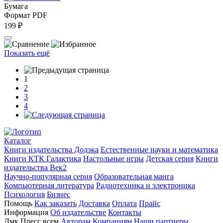
Бумага
Формат PDF
199 ₽
Показать ещё
1
2
3
4
Каталог
Книги издательства Додэка
Естественные науки и математика
Книги КТК Галактика
Настольные игры
Детская серия
Книги
издательства Век2
Научно-популярная серия
Образовательная манга
Компьютерная литература
Радиотехника и электроника
Психология
Бизнес
Помощь
Как заказать
Доставка
Оплата
Прайс
Информация
Об издательстве
Контакты
Дмк Пресс всем
Авторам
Компаниям
Наши партнеры