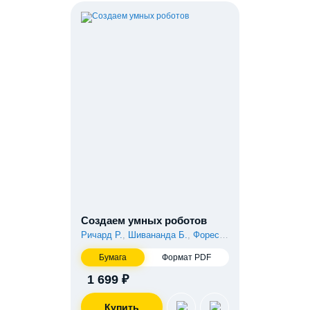
Создаем умных роботов
Ричард Р.
,
Шивананда Б.
,
Форест Э.
,
Эдвардс Д.
Бумага
Формат PDF
1 699 ₽