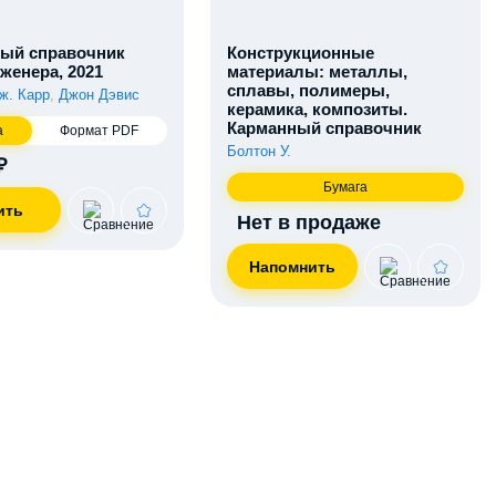
ый справочник
Конструкционные
женера, 2021
материалы: металлы,
сплавы, полимеры,
ж. Карр
,
Джон Дэвис
керамика, композиты.
Карманный справочник
а
Формат PDF
Болтон У.
₽
Бумага
Нет в продаже