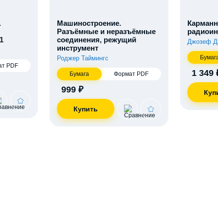
.
Машиностроение.
Карманн
Разъёмные и неразъёмные
радиоин
1
соединения, режущий
Джозеф Д
инструмент
Бумаг
Роджер Таймингс
ат PDF
1 349 
Бумага
Формат PDF
999 ₽