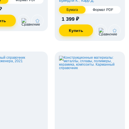
а
Формат PDF
Бриндли К.
,
Карр Д.
₽
Бумага
Формат PDF
1 399 ₽