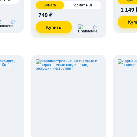
ат PDF
Бумаг
Бумага
Формат PDF
1 149 
749 ₽