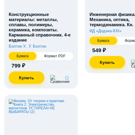
Конструкционные
Инженерная физика
материалы: металлы,
Механика, оптика,
сплавы, полимеры,
термодинамика. Кн. 
керамика, композиты.
ИД «Додэка-XXI»
Карманный справочник. 4-е
издание
Бумага
Форм
Болтон У.
,
У. Болтон
549 ₽
Бумага
Формат PDF
799 ₽