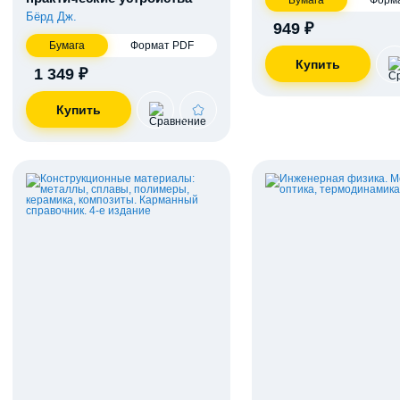
Бумага
Форм
Бёрд Дж.
949 ₽
Бумага
Формат PDF
1 349 ₽