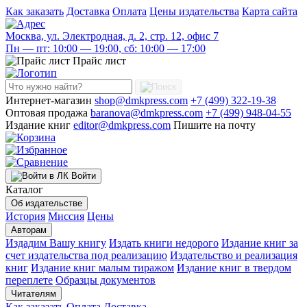
Как заказать
Доставка
Оплата
Цены издательства
Карта сайта
Москва, ул. Электродная, д. 2, стр. 12, офис 7
Пн — пт: 10:00 — 19:00, сб: 10:00 — 17:00
Прайс лист
Интернет-магазин
shop@dmkpress.com
+7 (499) 322-19-38
Оптовая продажа
baranova@dmkpress.com
+7 (499) 948-04-55
Издание книг
editor@dmkpress.com
Пишите на почту
Войти
Каталог
Об издательстве
История
Миссия
Цены
Авторам
Издадим Вашу книгу
Издать книги недорого
Издание книг за
счет издательства под реализацию
Издательство и реализация
книг
Издание книг малым тиражом
Издание книг в твердом
переплете
Образцы документов
Читателям
Как заказать
Оплата
Доставка