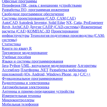
Офисные программы
Периферия ПК, связь с внешними устройствами
Разработка ПО, программная инженерия
Свободное программное обеспечение
Системы проектирования (CAD, CAM,CAE)
AutoCAD
Autodesk Inventor, Solid Edge
NX, Catia, ProEngeneer
Revit, ArchiCAD
Другие САПР (CAD-системы)
Инженерные
расчеты (CAE)
КОМПАС-3D
Проектирование
инфраструктуры
Технология подготовки производства (CAM-
системы)
Статистика
Книги по языку R
Трехмерное моделирование
Учебные пособия
Языки и системы программирования
Java
Python
UML, визуальное моделирование
Алгоритмы
Ассемблер
Платформа .NET
Разработка мобильных
приложений (iOs, Android, Windows Phone, др.)
С/С++
Функциональное программирование
Радиотехника и электроника
Автомобильная электроника
Антенны и приемо-передающие устройства
Измерительная техника
Микроконтроллеры
Мобильная телефония