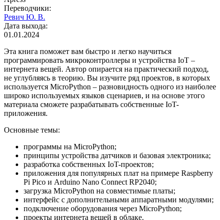
Переводчики:
Ревич Ю. В.
Дата выхода:
01.01.2024
Эта книга поможет вам быстро и легко научиться
программировать микроконтроллеры и устройства IoT –
интернета вещей. Автор опирается на практический подход,
не углубляясь в теорию. Вы изучите ряд проектов, в которых
используется MicroPython – разновидность одного из наиболее
широко используемых языков сценариев, и на основе этого
материала сможете разрабатывать собственные IoT-
приложения.
Основные темы:
программы на MicroPython;
принципы устройства датчиков и базовая электроника;
разработка собственных IoT-проектов;
приложения для популярных плат на примере Raspberry
Pi Pico и Arduino Nano Connect RP2040;
загрузка MicroPython на совместимые платы;
интерфейс с дополнительными аппаратными модулями;
подключение оборудования через MicroPython;
проекты интернета вещей в облаке.