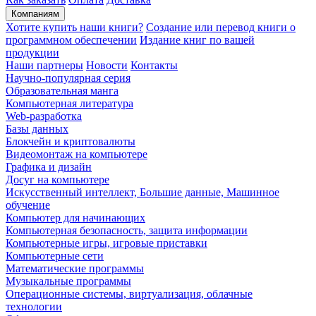
Компаниям
Хотите купить наши книги?
Создание или перевод книги о
программном обеспечении
Издание книг по вашей
продукции
Наши партнеры
Новости
Контакты
Научно-популярная серия
Образовательная манга
Компьютерная литература
Web-разработка
Базы данных
Блокчейн и криптовалюты
Видеомонтаж на компьютере
Графика и дизайн
Досуг на компьютере
Искусственный интеллект, Большие данные, Машинное
обучение
Компьютер для начинающих
Компьютерная безопасность, защита информации
Компьютерные игры, игровые приставки
Компьютерные сети
Математические программы
Музыкальные программы
Операционные системы, виртуализация, облачные
технологии