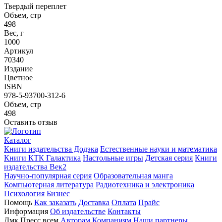
Твердый переплет
Объем, стр
498
Вес, г
1000
Артикул
70340
Издание
Цветное
ISBN
978-5-93700-312-6
Объем, стр
498
Оставить отзыв
Каталог
Книги издательства Додэка
Естественные науки и математика
Книги КТК Галактика
Настольные игры
Детская серия
Книги
издательства Век2
Научно-популярная серия
Образовательная манга
Компьютерная литература
Радиотехника и электроника
Психология
Бизнес
Помощь
Как заказать
Доставка
Оплата
Прайс
Информация
Об издательстве
Контакты
Дмк Пресс всем
Авторам
Компаниям
Наши партнеры