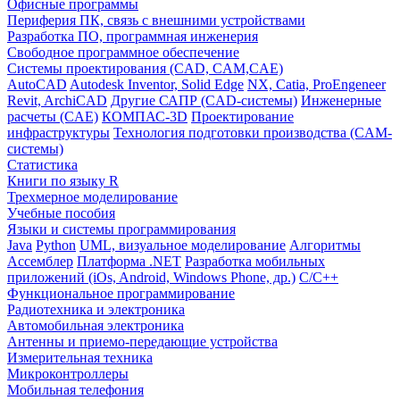
Офисные программы
Периферия ПК, связь с внешними устройствами
Разработка ПО, программная инженерия
Свободное программное обеспечение
Системы проектирования (CAD, CAM,CAE)
AutoCAD
Autodesk Inventor, Solid Edge
NX, Catia, ProEngeneer
Revit, ArchiCAD
Другие САПР (CAD-системы)
Инженерные
расчеты (CAE)
КОМПАС-3D
Проектирование
инфраструктуры
Технология подготовки производства (CAM-
системы)
Статистика
Книги по языку R
Трехмерное моделирование
Учебные пособия
Языки и системы программирования
Java
Python
UML, визуальное моделирование
Алгоритмы
Ассемблер
Платформа .NET
Разработка мобильных
приложений (iOs, Android, Windows Phone, др.)
С/С++
Функциональное программирование
Радиотехника и электроника
Автомобильная электроника
Антенны и приемо-передающие устройства
Измерительная техника
Микроконтроллеры
Мобильная телефония