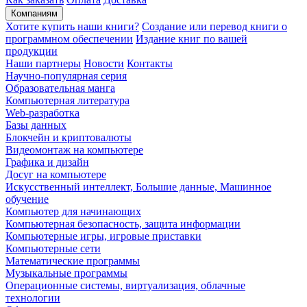
Компаниям
Хотите купить наши книги?
Создание или перевод книги о
программном обеспечении
Издание книг по вашей
продукции
Наши партнеры
Новости
Контакты
Научно-популярная серия
Образовательная манга
Компьютерная литература
Web-разработка
Базы данных
Блокчейн и криптовалюты
Видеомонтаж на компьютере
Графика и дизайн
Досуг на компьютере
Искусственный интеллект, Большие данные, Машинное
обучение
Компьютер для начинающих
Компьютерная безопасность, защита информации
Компьютерные игры, игровые приставки
Компьютерные сети
Математические программы
Музыкальные программы
Операционные системы, виртуализация, облачные
технологии