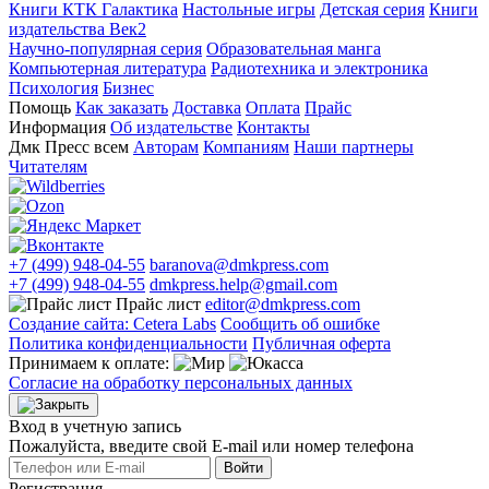
Книги КТК Галактика
Настольные игры
Детская серия
Книги
издательства Век2
Научно-популярная серия
Образовательная манга
Компьютерная литература
Радиотехника и электроника
Психология
Бизнес
Помощь
Как заказать
Доставка
Оплата
Прайс
Информация
Об издательстве
Контакты
Дмк Пресс всем
Авторам
Компаниям
Наши партнеры
Читателям
+7 (499) 948-04-55
baranova@dmkpress.com
+7 (499) 948-04-55
dmkpress.help@gmail.com
Прайс лист
editor@dmkpress.com
Создание сайта: Cetera Labs
Сообщить об ошибке
Политика конфиденциальности
Публичная оферта
Принимаем к оплате:
Согласие на обработку персональных данных
Вход в учетную запись
Пожалуйста, введите свой E‑mail или номер телефона
Войти
Регистрация