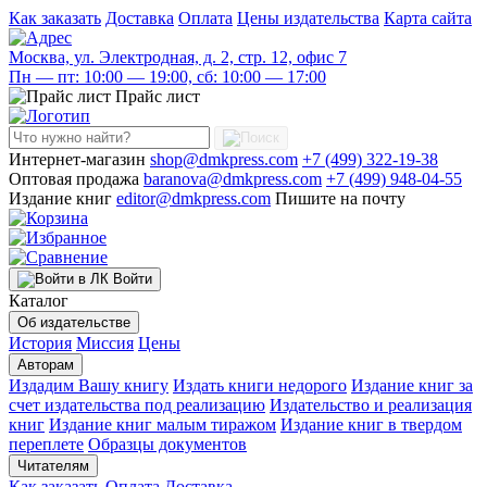
Как заказать
Доставка
Оплата
Цены издательства
Карта сайта
Москва, ул. Электродная, д. 2, стр. 12, офис 7
Пн — пт: 10:00 — 19:00, сб: 10:00 — 17:00
Прайс лист
Интернет-магазин
shop@dmkpress.com
+7 (499) 322-19-38
Оптовая продажа
baranova@dmkpress.com
+7 (499) 948-04-55
Издание книг
editor@dmkpress.com
Пишите на почту
Войти
Каталог
Об издательстве
История
Миссия
Цены
Авторам
Издадим Вашу книгу
Издать книги недорого
Издание книг за
счет издательства под реализацию
Издательство и реализация
книг
Издание книг малым тиражом
Издание книг в твердом
переплете
Образцы документов
Читателям
Как заказать
Оплата
Доставка