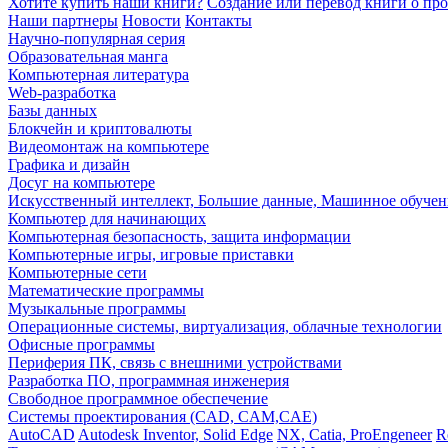
Хотите купить наши книги?
Создание или перевод книги о пр
Наши партнеры
Новости
Контакты
Научно-популярная серия
Образовательная манга
Компьютерная литература
Web-разработка
Базы данных
Блокчейн и криптовалюты
Видеомонтаж на компьютере
Графика и дизайн
Досуг на компьютере
Искусственный интеллект, Большие данные, Машинное обучен
Компьютер для начинающих
Компьютерная безопасность, защита информации
Компьютерные игры, игровые приставки
Компьютерные сети
Математические программы
Музыкальные программы
Операционные системы, виртуализация, облачные технологии
Офисные программы
Периферия ПК, связь с внешними устройствами
Разработка ПО, программная инженерия
Свободное программное обеспечение
Системы проектирования (CAD, CAM,CAE)
AutoCAD
Autodesk Inventor, Solid Edge
NX, Catia, ProEngeneer
R