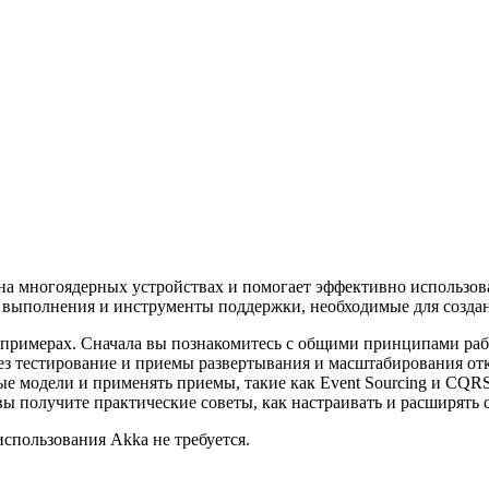
 на многоядерных устройствах и помогает эффективно использо
ду выполнения и инструменты поддержки, необходимые для созд
примерах. Сначала вы познакомитесь с общими принципами рабо
ез тестирование и приемы развертывания и масштабирования отк
е модели и применять приемы, такие как Event Sourcing и CQR
, вы получите практические советы, как настраивать и расширять
использования Akka не требуется.