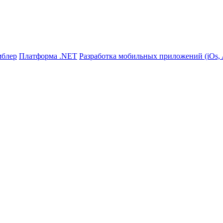
мблер
Платформа .NET
Разработка мобильных приложений (iOs, A