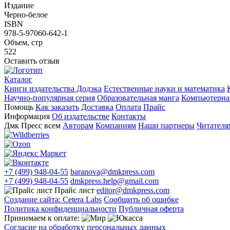
Издание
Черно-белое
ISBN
978-5-97060-642-1
Объем, стр
522
Оставить отзыв
Каталог
Книги издательства Додэка
Естественные науки и математика
Научно-популярная серия
Образовательная манга
Компьютерная
Помощь
Как заказать
Доставка
Оплата
Прайс
Информация
Об издательстве
Контакты
Дмк Пресс всем
Авторам
Компаниям
Наши партнеры
Читателя
+7 (499) 948-04-55
baranova@dmkpress.com
+7 (499) 948-04-55
dmkpress.help@gmail.com
Прайс лист
editor@dmkpress.com
Создание сайта: Cetera Labs
Сообщить об ошибке
Политика конфиденциальности
Публичная оферта
Принимаем к оплате:
Согласие на обработку персональных данных