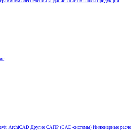
ограммном обеспечении
Издание книг по вашей продукции
ие
evit, ArchiCAD
Другие САПР (CAD-системы)
Инженерные расче