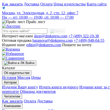
Как заказать
Доставка
Оплата
Цены издательства
Карта сайта
Москва, ул. Электродная, д. 2, стр. 12, офис 7
Пн — пт: 10:00 — 19:00, сб: 10:00 — 17:00
Прайс лист
Интернет-магазин
shop@dmkpress.com
+7 (499) 322-19-38
Оптовая продажа
baranova@dmkpress.com
+7 (499) 948-04-55
Издание книг
editor@dmkpress.com
Пишите на почту
Войти
Каталог
Об издательстве
История
Миссия
Цены
Авторам
Издадим Вашу книгу
Издать книги недорого
Издание книг за с
переплете
Образцы документов
Читателям
Как заказать
Оплата
Доставка
Компаниям