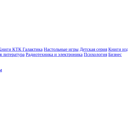
Книги КТК Галактика
Настольные игры
Детская серия
Книги изд
 литература
Радиотехника и электроника
Психология
Бизнес
м