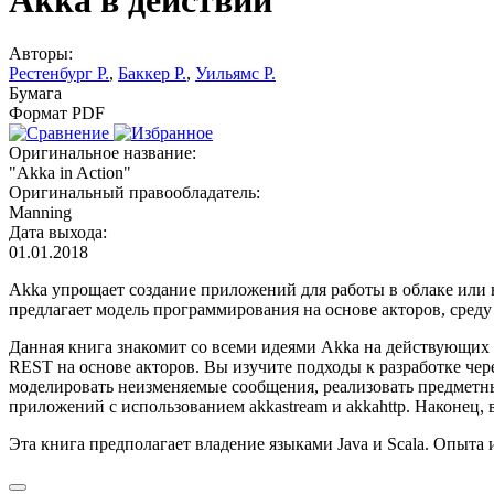
Авторы:
Рестенбург Р.
,
Баккер Р.
,
Уильямс Р.
Бумага
Формат PDF
Оригинальное название:
"Akka in Action"
Оригинальный правообладатель:
Manning
Дата выхода:
01.01.2018
Akka упрощает создание приложений для работы в облаке или
предлагает модель программирования на основе акторов, сре
Данная книга знакомит со всеми идеями Akka на действующих 
REST на основе акторов. Вы изучите подходы к разработке чер
моделировать неизменяемые сообщения, реализовать предметны
приложений с использованием akka­stream и akka­http. Наконец
Эта книга предполагает владение языками Java и Scala. Опыта 