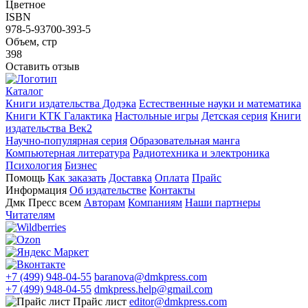
Цветное
ISBN
978-5-93700-393-5
Объем, стр
398
Оставить отзыв
Каталог
Книги издательства Додэка
Естественные науки и математика
Книги КТК Галактика
Настольные игры
Детская серия
Книги
издательства Век2
Научно-популярная серия
Образовательная манга
Компьютерная литература
Радиотехника и электроника
Психология
Бизнес
Помощь
Как заказать
Доставка
Оплата
Прайс
Информация
Об издательстве
Контакты
Дмк Пресс всем
Авторам
Компаниям
Наши партнеры
Читателям
+7 (499) 948-04-55
baranova@dmkpress.com
+7 (499) 948-04-55
dmkpress.help@gmail.com
Прайс лист
editor@dmkpress.com