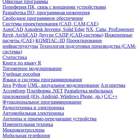
Офисные программы
Периферия ПК, связь с внешними устройствами
Разработка ПО, программная инженерия
Свободное программное обеспечение
Системы проектирования (CAD, CAM,CAE)
AutoCAD
Autodesk Inventor, Solid Edge
NX, Catia, ProEngeneer
Revit, ArchiCAD
Другие САПР (CAD-системы)
Инженерные
расчеты (CAE)
КОМПАС-3D
Проектирование
инфраструктуры
Технология подготовки производства (CAM-
системы)
Статистика
Книги по языку R
Трехмерное моделирование
Учебные пособия
Языки и системы программирования
Java
Python
UML, визуальное моделирование
Алгоритмы
Ассемблер
Платформа .NET
Разработка мобильных
приложений (iOs, Android, Windows Phone, др.)
С/С++
Функциональное программирование
Радиотехника и электроника
Автомобильная электроника
Антенны и приемо-передающие устройства
Измерительная техника
Микроконтроллеры
Мобильная телефония