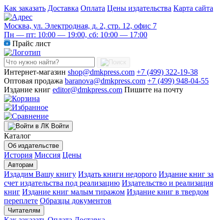
Как заказать
Доставка
Оплата
Цены издательства
Карта сайта
Москва, ул. Электродная, д. 2, стр. 12, офис 7
Пн — пт: 10:00 — 19:00, сб: 10:00 — 17:00
Прайс лист
Интернет-магазин
shop@dmkpress.com
+7 (499) 322-19-38
Оптовая продажа
baranova@dmkpress.com
+7 (499) 948-04-55
Издание книг
editor@dmkpress.com
Пишите на почту
Войти
Каталог
Об издательстве
История
Миссия
Цены
Авторам
Издадим Вашу книгу
Издать книги недорого
Издание книг за
счет издательства под реализацию
Издательство и реализация
книг
Издание книг малым тиражом
Издание книг в твердом
переплете
Образцы документов
Читателям
Как заказать
Оплата
Доставка