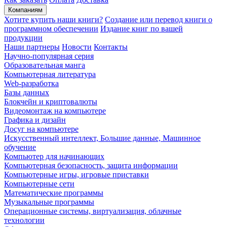
Компаниям
Хотите купить наши книги?
Создание или перевод книги о
программном обеспечении
Издание книг по вашей
продукции
Наши партнеры
Новости
Контакты
Научно-популярная серия
Образовательная манга
Компьютерная литература
Web-разработка
Базы данных
Блокчейн и криптовалюты
Видеомонтаж на компьютере
Графика и дизайн
Досуг на компьютере
Искусственный интеллект, Большие данные, Машинное
обучение
Компьютер для начинающих
Компьютерная безопасность, защита информации
Компьютерные игры, игровые приставки
Компьютерные сети
Математические программы
Музыкальные программы
Операционные системы, виртуализация, облачные
технологии