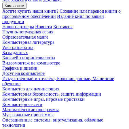
Компаниям
Хотите купить наши книги?
Создание или перевод книги о
программном обеспечении
Издание книг по вашей
продукции
Наши партнеры
Новости
Контакты
Научно-популярная серия
Образовательная манга
Компьютерная литература
Web-разработка
Базы данных
Блокчейн и криптовалюты
Видеомонтаж на компьютере
Графика и дизайн
Досуг на компьютере
Искусственный интеллект, Большие данные, Машинное
обучение
Компьютер для начинающих
Компьютерная безопасность, защита информации
Компьютерные игры, игровые приставки
Компьютерные сети
Математические программы
Музыкальные программы
Операционные системы, виртуализация, облачные
технологии