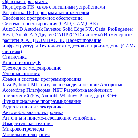
Офисные программы
Периферия ПК, связь с внешними устройствами
Разработка ПО, программная инженерия
Свободное программное обеспечение
Системы проектирования (CAD, CAM,CAE)
AutoCAD
Autodesk Inventor, Solid Edge
NX, Catia, ProEngeneer
Revit, ArchiCAD
Другие САПР (CAD-системы)
Инженерные
расчеты (CAE)
КОМПАС-3D
Проектирование
инфраструктуры
Технология подготовки производства (CAM-
системы)
Статистика
Книги по языку R
Трехмерное моделирование
Учебные пособия
Языки и системы программирования
Java
Python
UML, визуальное моделирование
Алгоритмы
Ассемблер
Платформа .NET
Разработка мобильных
приложений (iOs, Android, Windows Phone, др.)
С/С++
Функциональное программирование
Радиотехника и электроника
Автомобильная электроника
Антенны и приемо-передающие устройства
Измерительная техника
Микроконтроллеры
Мобильная телефония