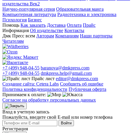
издательства Век2
Научно-популярная серия
Образовательная манга
Компьютерная литература
Радиотехника и электроника
Психология
Бизнес
Помощь
Как заказать
Доставка
Оплата
Прайс
Информация
Об издательстве
Контакты
Дмк Пресс всем
Авторам
Компаниям
Наши партнеры
Читателям
+7 (499) 948-04-55
baranova@dmkpress.com
+7 (499) 948-04-55
dmkpress.help@gmail.com
Прайс лист
editor@dmkpress.com
Создание сайта: Cetera Labs
Сообщить об ошибке
Политика конфиденциальности
Публичная оферта
Принимаем к оплате:
Согласие на обработку персональных данных
Вход в учетную запись
Пожалуйста, введите свой E‑mail или номер телефона
Войти
Регистрация