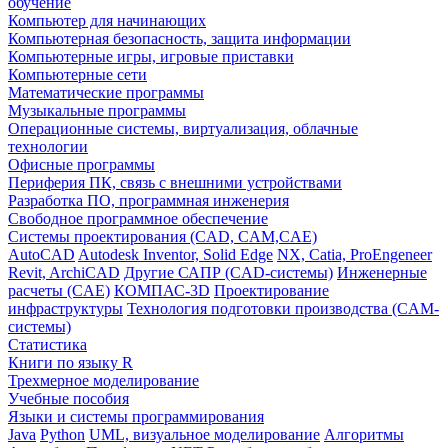
обучение
Компьютер для начинающих
Компьютерная безопасность, защита информации
Компьютерные игры, игровые приставки
Компьютерные сети
Математические программы
Музыкальные программы
Операционные системы, виртуализация, облачные
технологии
Офисные программы
Периферия ПК, связь с внешними устройствами
Разработка ПО, программная инженерия
Свободное программное обеспечение
Системы проектирования (CAD, CAM,CAE)
AutoCAD
Autodesk Inventor, Solid Edge
NX, Catia, ProEngeneer
Revit, ArchiCAD
Другие САПР (CAD-системы)
Инженерные
расчеты (CAE)
КОМПАС-3D
Проектирование
инфраструктуры
Технология подготовки производства (CAM-
системы)
Статистика
Книги по языку R
Трехмерное моделирование
Учебные пособия
Языки и системы программирования
Java
Python
UML, визуальное моделирование
Алгоритмы