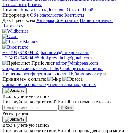
Психология
Бизнес
Помощь
Как заказать
Доставка
Оплата
Прайс
Информация
Об издательстве
Контакты
Дмк Пресс всем
Авторам
Компаниям
Наши партнеры
Читателям
+7 (499) 948-04-55
baranova@dmkpress.com
+7 (499) 948-04-55
dmkpress.help@gmail.com
Прайс лист
editor@dmkpress.com
Создание сайта: Cetera Labs
Сообщить об ошибке
Политика конфиденциальности
Публичная оферта
Принимаем к оплате:
Согласие на обработку персональных данных
Вход в учетную запись
Пожалуйста, введите свой E‑mail или номер телефона
Войти
Регистрация
Вход в учетную запись
Пожалуйста, введите свой E‑mail и пароль для авторизации