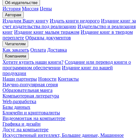
Об издательстве
История
Миссия
Цены
Авторам
Издадим Вашу книгу
Издать книги недорого
Издание книг за
счет издательства под реализацию
Издательство и реализация
книг
Издание книг малым тиражом
Издание книг в твердом
переплете
Образцы документов
Читателям
Как заказать
Оплата
Доставка
Компаниям
Хотите купить наши книги?
Создание или перевод книги о
программном обеспечении
Издание книг по вашей
продукции
Наши партнеры
Новости
Контакты
Научно-популярная серия
Образовательная манга
Компьютерная литература
Web-разработка
Базы данных
Блокчейн и криптовалюты
Видеомонтаж на компьютере
Графика и дизайн
Досуг на компьютере
Искусственный интеллект, Большие данные, Машинное