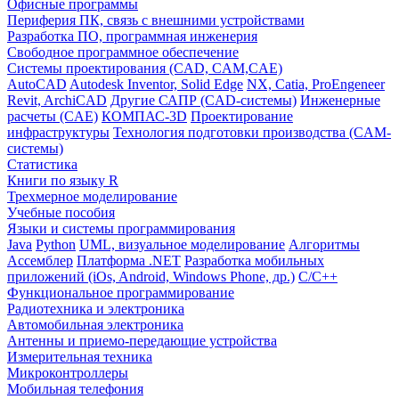
Офисные программы
Периферия ПК, связь с внешними устройствами
Разработка ПО, программная инженерия
Свободное программное обеспечение
Системы проектирования (CAD, CAM,CAE)
AutoCAD
Autodesk Inventor, Solid Edge
NX, Catia, ProEngeneer
Revit, ArchiCAD
Другие САПР (CAD-системы)
Инженерные
расчеты (CAE)
КОМПАС-3D
Проектирование
инфраструктуры
Технология подготовки производства (CAM-
системы)
Статистика
Книги по языку R
Трехмерное моделирование
Учебные пособия
Языки и системы программирования
Java
Python
UML, визуальное моделирование
Алгоритмы
Ассемблер
Платформа .NET
Разработка мобильных
приложений (iOs, Android, Windows Phone, др.)
С/С++
Функциональное программирование
Радиотехника и электроника
Автомобильная электроника
Антенны и приемо-передающие устройства
Измерительная техника
Микроконтроллеры
Мобильная телефония