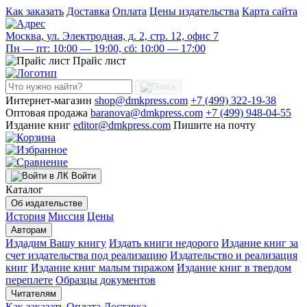
Как заказать
Доставка
Оплата
Цены издательства
Карта сайта
Москва, ул. Электродная, д. 2, стр. 12, офис 7
Пн — пт: 10:00 — 19:00, сб: 10:00 — 17:00
Прайс лист
Интернет-магазин
shop@dmkpress.com
+7 (499) 322-19-38
Оптовая продажа
baranova@dmkpress.com
+7 (499) 948-04-55
Издание книг
editor@dmkpress.com
Пишите на почту
Войти
Каталог
Об издательстве
История
Миссия
Цены
Авторам
Издадим Вашу книгу
Издать книги недорого
Издание книг за
счет издательства под реализацию
Издательство и реализация
книг
Издание книг малым тиражом
Издание книг в твердом
переплете
Образцы документов
Читателям
Как заказать
Оплата
Доставка