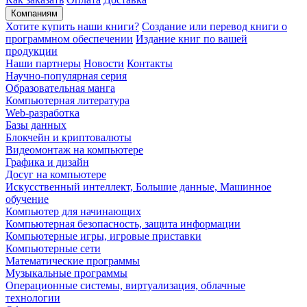
Компаниям
Хотите купить наши книги?
Создание или перевод книги о
программном обеспечении
Издание книг по вашей
продукции
Наши партнеры
Новости
Контакты
Научно-популярная серия
Образовательная манга
Компьютерная литература
Web-разработка
Базы данных
Блокчейн и криптовалюты
Видеомонтаж на компьютере
Графика и дизайн
Досуг на компьютере
Искусственный интеллект, Большие данные, Машинное
обучение
Компьютер для начинающих
Компьютерная безопасность, защита информации
Компьютерные игры, игровые приставки
Компьютерные сети
Математические программы
Музыкальные программы
Операционные системы, виртуализация, облачные
технологии