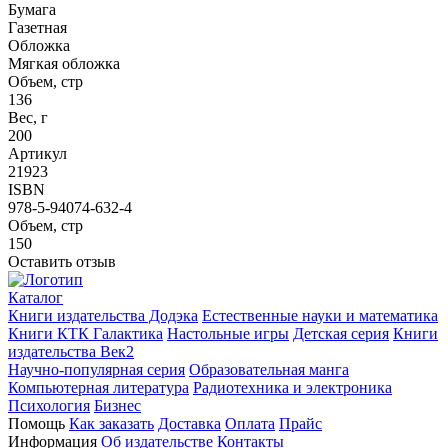
Бумага
Газетная
Обложка
Мягкая обложка
Объем, стр
136
Вес, г
200
Артикул
21923
ISBN
978-5-94074-632-4
Объем, стр
150
Оставить отзыв
Каталог
Книги издательства Додэка
Естественные науки и математика
Книги КТК Галактика
Настольные игры
Детская серия
Книги
издательства Век2
Научно-популярная серия
Образовательная манга
Компьютерная литература
Радиотехника и электроника
Психология
Бизнес
Помощь
Как заказать
Доставка
Оплата
Прайс
Информация
Об издательстве
Контакты