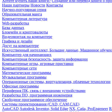
Хотите купить наши книги?
Создание или перевод книги о пр
Наши партнеры
Новости
Контакты
Научно-популярная серия
Образовательная манга
Компьютерная литература
Web-разработка
Базы данных
Блокчейн и криптовалюты
Видеомонтаж на компьютере
Графика и дизайн
Досуг на компьютере
Искусственный интеллект, Большие данные, Машинное обучен
Компьютер для начинающих
Компьютерная безопасность, защита информации
Компьютерные игры, игровые приставки
Компьютерные сети
Математические программы
Музыкальные программы
Операционные системы, виртуализация, облачные технологии
Офисные программы
Периферия ПК, связь с внешними устройствами
Разработка ПО, программная инженерия
Свободное программное обеспечение
Системы проектирования (CAD, CAM,CAE)
AutoCAD
Autodesk Inventor, Solid Edge
NX, Catia, ProEngeneer
R