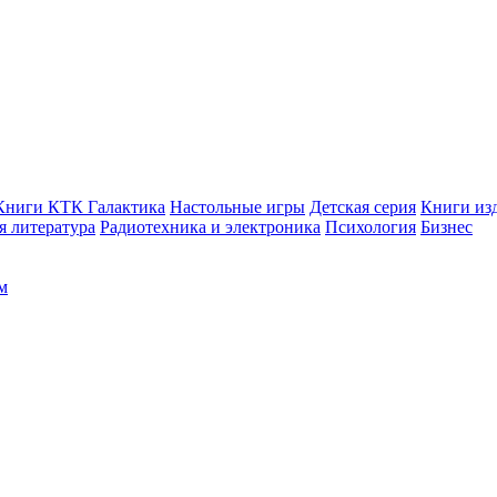
Книги КТК Галактика
Настольные игры
Детская серия
Книги изд
 литература
Радиотехника и электроника
Психология
Бизнес
м