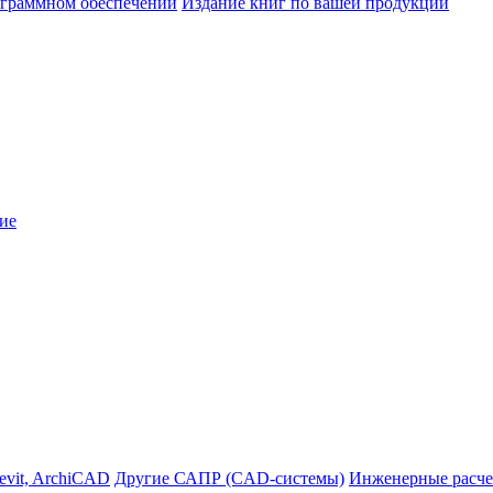
ограммном обеспечении
Издание книг по вашей продукции
ие
evit, ArchiCAD
Другие САПР (CAD-системы)
Инженерные расче