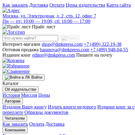
Как заказать
Доставка
Оплата
Цены издательства
Карта сайта
Москва, ул. Электродная, д. 2, стр. 12, офис 7
Пн — пт: 10:00 — 19:00, сб: 10:00 — 17:00
Прайс лист
Интернет-магазин
shop@dmkpress.com
+7 (499) 322-19-38
Оптовая продажа
baranova@dmkpress.com
+7 (499) 948-04-55
Издание книг
editor@dmkpress.com
Пишите на почту
Войти
Каталог
Об издательстве
История
Миссия
Цены
Авторам
Издадим Вашу книгу
Издать книги недорого
Издание книг за с
переплете
Образцы документов
Читателям
Как заказать
Оплата
Доставка
Компаниям