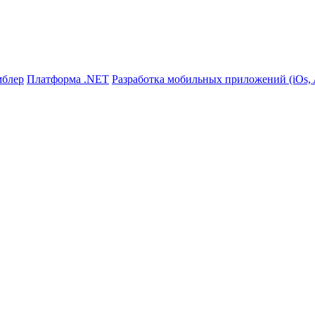
мблер
Платформа .NET
Разработка мобильных приложений (iOs, A