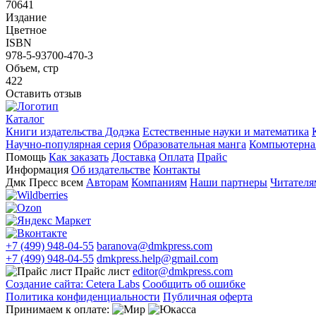
70641
Издание
Цветное
ISBN
978-5-93700-470-3
Объем, стр
422
Оставить отзыв
Каталог
Книги издательства Додэка
Естественные науки и математика
Научно-популярная серия
Образовательная манга
Компьютерная
Помощь
Как заказать
Доставка
Оплата
Прайс
Информация
Об издательстве
Контакты
Дмк Пресс всем
Авторам
Компаниям
Наши партнеры
Читателя
+7 (499) 948-04-55
baranova@dmkpress.com
+7 (499) 948-04-55
dmkpress.help@gmail.com
Прайс лист
editor@dmkpress.com
Создание сайта: Cetera Labs
Сообщить об ошибке
Политика конфиденциальности
Публичная оферта
Принимаем к оплате: