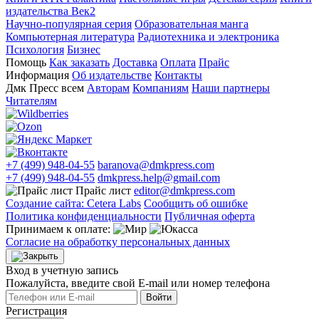
издательства Век2
Научно-популярная серия
Образовательная манга
Компьютерная литература
Радиотехника и электроника
Психология
Бизнес
Помощь
Как заказать
Доставка
Оплата
Прайс
Информация
Об издательстве
Контакты
Дмк Пресс всем
Авторам
Компаниям
Наши партнеры
Читателям
+7 (499) 948-04-55
baranova@dmkpress.com
+7 (499) 948-04-55
dmkpress.help@gmail.com
Прайс лист
editor@dmkpress.com
Создание сайта: Cetera Labs
Сообщить об ошибке
Политика конфиденциальности
Публичная оферта
Принимаем к оплате:
Согласие на обработку персональных данных
Вход в учетную запись
Пожалуйста, введите свой E‑mail или номер телефона
Войти
Регистрация