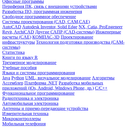
Офисные программы
Периферия ПК, связь с внешними устройствами
Разработка ПО, программная инженерия
Свободное программное обеспечение
Системы проектирования (CAD, CAM,CAE)
AutoCAD
Autodesk Inventor, Solid Edge
NX, Catia, ProEngeneer
Revit, ArchiCAD
Другие САПР (CAD-системы)
Инженерные
расчеты (CAE)
КОМПАС-3D
Проектирование
инфраструктуры
Технология подготовки производства (CAM-
системы)
Статистика
Книги по языку R
Трехмерное моделирование
Учебные пособия
Языки и системы программирования
Java
Python
UML, визуальное моделирование
Алгоритмы
Ассемблер
Платформа .NET
Разработка мобильных
приложений (iOs, Android, Windows Phone, др.)
С/С++
Функциональное программирование
Радиотехника и электроника
Автомобильная электроника
Антенны и приемо-передающие устройства
Измерительная техника
Микроконтроллеры
Мобильная телефония