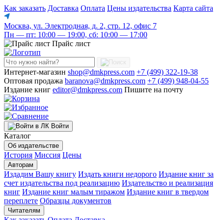
Как заказать
Доставка
Оплата
Цены издательства
Карта сайта
Москва, ул. Электродная, д. 2, стр. 12, офис 7
Пн — пт: 10:00 — 19:00, сб: 10:00 — 17:00
Прайс лист
Интернет-магазин
shop@dmkpress.com
+7 (499) 322-19-38
Оптовая продажа
baranova@dmkpress.com
+7 (499) 948-04-55
Издание книг
editor@dmkpress.com
Пишите на почту
Войти
Каталог
Об издательстве
История
Миссия
Цены
Авторам
Издадим Вашу книгу
Издать книги недорого
Издание книг за
счет издательства под реализацию
Издательство и реализация
книг
Издание книг малым тиражом
Издание книг в твердом
переплете
Образцы документов
Читателям
Как заказать
Оплата
Доставка