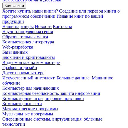
Компаниям
Хотите купить наши книги?
Создание или перевод книги о
программном обеспечении
Издание книг по вашей
продукции
Наши партнеры
Новости
Контакты
Научно-популярная серия
Образовательная манга
Компьютерная литература
Web-разработка
Базы данных
Блокчейн и криптовалюты
Видеомонтаж на компьютере
Графика и дизайн
Досуг на компьютере
Искусственный интеллект, Большие данные, Машинное
обучение
Компьютер для начинающих
Компьютерная безопасность, защита информации
Компьютерные игры, игровые приставки
Компьютерные сети
Математические программы
Музыкальные программы
Операционные системы, виртуализация, облачные
технологии