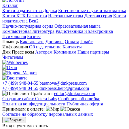
Каталог
Книги издательства Додэка
Естественные науки и математика
Книги КТК Галактика
Настольные игры
Детская серия
Книги
издательства Век2
Научно-популярная серия
Образовательная манга
Компьютерная литература
Радиотехника и электроника
Психология
Бизнес
Помощь
Как заказать
Доставка
Оплата
Прайс
Информация
Об издательстве
Контакты
Дмк Пресс всем
Авторам
Компаниям
Наши партнеры
Читателям
+7 (499) 948-04-55
baranova@dmkpress.com
+7 (499) 948-04-55
dmkpress.help@gmail.com
Прайс лист
editor@dmkpress.com
Создание сайта: Cetera Labs
Сообщить об ошибке
Политика конфиденциальности
Публичная оферта
Принимаем к оплате:
Согласие на обработку персональных данных
Вход в учетную запись