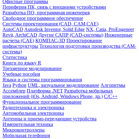
Офисные программы
Периферия ПК, связь с внешними устройствами
Разработка ПО, программная инженерия
Свободное программное обеспечение
Системы проектирования (CAD, CAM,CAE)
AutoCAD
Autodesk Inventor, Solid Edge
NX, Catia, ProEngeneer
Revit, ArchiCAD
Другие САПР (CAD-системы)
Инженерные
расчеты (CAE)
КОМПАС-3D
Проектирование
инфраструктуры
Технология подготовки производства (CAM-
системы)
Статистика
Книги по языку R
Трехмерное моделирование
Учебные пособия
Языки и системы программирования
Java
Python
UML, визуальное моделирование
Алгоритмы
Ассемблер
Платформа .NET
Разработка мобильных
приложений (iOs, Android, Windows Phone, др.)
С/С++
Функциональное программирование
Радиотехника и электроника
Автомобильная электроника
Антенны и приемо-передающие устройства
Измерительная техника
Микроконтроллеры
Мобильная телефония