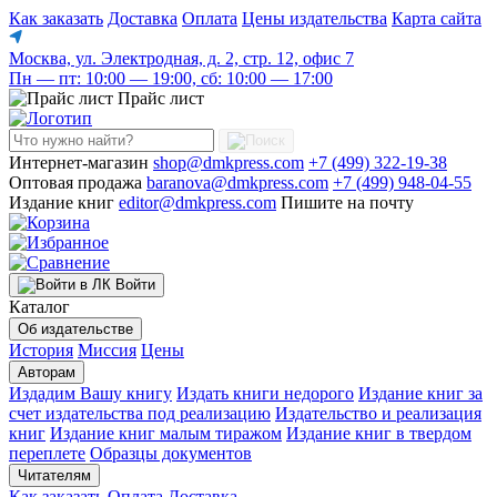
Как заказать
Доставка
Оплата
Цены издательства
Карта сайта
Москва, ул. Электродная, д. 2, стр. 12, офис 7
Пн — пт: 10:00 — 19:00, сб: 10:00 — 17:00
Прайс лист
Интернет-магазин
shop@dmkpress.com
+7 (499) 322-19-38
Оптовая продажа
baranova@dmkpress.com
+7 (499) 948-04-55
Издание книг
editor@dmkpress.com
Пишите на почту
Войти
Каталог
Об издательстве
История
Миссия
Цены
Авторам
Издадим Вашу книгу
Издать книги недорого
Издание книг за
счет издательства под реализацию
Издательство и реализация
книг
Издание книг малым тиражом
Издание книг в твердом
переплете
Образцы документов
Читателям
Как заказать
Оплата
Доставка