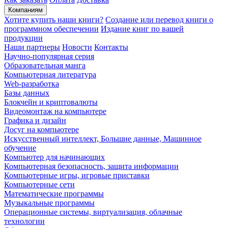
Компаниям
Хотите купить наши книги?
Создание или перевод книги о
программном обеспечении
Издание книг по вашей
продукции
Наши партнеры
Новости
Контакты
Научно-популярная серия
Образовательная манга
Компьютерная литература
Web-разработка
Базы данных
Блокчейн и криптовалюты
Видеомонтаж на компьютере
Графика и дизайн
Досуг на компьютере
Искусственный интеллект, Большие данные, Машинное
обучение
Компьютер для начинающих
Компьютерная безопасность, защита информации
Компьютерные игры, игровые приставки
Компьютерные сети
Математические программы
Музыкальные программы
Операционные системы, виртуализация, облачные
технологии