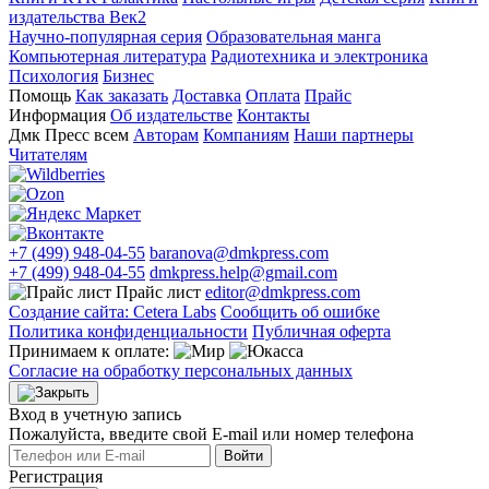
издательства Век2
Научно-популярная серия
Образовательная манга
Компьютерная литература
Радиотехника и электроника
Психология
Бизнес
Помощь
Как заказать
Доставка
Оплата
Прайс
Информация
Об издательстве
Контакты
Дмк Пресс всем
Авторам
Компаниям
Наши партнеры
Читателям
+7 (499) 948-04-55
baranova@dmkpress.com
+7 (499) 948-04-55
dmkpress.help@gmail.com
Прайс лист
editor@dmkpress.com
Создание сайта: Cetera Labs
Сообщить об ошибке
Политика конфиденциальности
Публичная оферта
Принимаем к оплате:
Согласие на обработку персональных данных
Вход в учетную запись
Пожалуйста, введите свой E‑mail или номер телефона
Войти
Регистрация