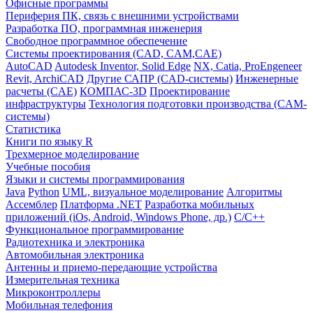
Офисные программы
Периферия ПК, связь с внешними устройствами
Разработка ПО, программная инженерия
Свободное программное обеспечение
Системы проектирования (CAD, CAM,CAE)
AutoCAD
Autodesk Inventor, Solid Edge
NX, Catia, ProEngeneer
Revit, ArchiCAD
Другие САПР (CAD-системы)
Инженерные
расчеты (CAE)
КОМПАС-3D
Проектирование
инфраструктуры
Технология подготовки производства (CAM-
системы)
Статистика
Книги по языку R
Трехмерное моделирование
Учебные пособия
Языки и системы программирования
Java
Python
UML, визуальное моделирование
Алгоритмы
Ассемблер
Платформа .NET
Разработка мобильных
приложений (iOs, Android, Windows Phone, др.)
С/С++
Функциональное программирование
Радиотехника и электроника
Автомобильная электроника
Антенны и приемо-передающие устройства
Измерительная техника
Микроконтроллеры
Мобильная телефония