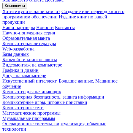
Компаниям
Хотите купить наши книги?
Создание или перевод книги о
программном обеспечении
Издание книг по вашей
продукции
Наши партнеры
Новости
Контакты
Научно-популярная серия
Образовательная манга
Компьютерная литература
Web-разработка
Базы данных
Блокчейн и криптовалюты
Видеомонтаж на компьютере
Графика и дизайн
Досуг на компьютере
Искусственный интеллект, Большие данные, Машинное
обучение
Компьютер для начинающих
Компьютерная безопасность, защита информации
Компьютерные игры, игровые приставки
Компьютерные сети
Математические программы
Музыкальные программы
Операционные системы, виртуализация, облачные
технологии