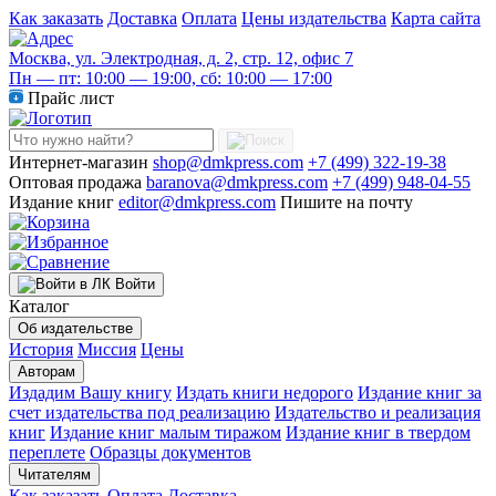
Как заказать
Доставка
Оплата
Цены издательства
Карта сайта
Москва, ул. Электродная, д. 2, стр. 12, офис 7
Пн — пт: 10:00 — 19:00, сб: 10:00 — 17:00
Прайс лист
Интернет-магазин
shop@dmkpress.com
+7 (499) 322-19-38
Оптовая продажа
baranova@dmkpress.com
+7 (499) 948-04-55
Издание книг
editor@dmkpress.com
Пишите на почту
Войти
Каталог
Об издательстве
История
Миссия
Цены
Авторам
Издадим Вашу книгу
Издать книги недорого
Издание книг за
счет издательства под реализацию
Издательство и реализация
книг
Издание книг малым тиражом
Издание книг в твердом
переплете
Образцы документов
Читателям
Как заказать
Оплата
Доставка