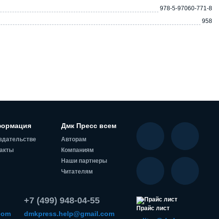
978-5-97060-771-8
958
ормация
Дмк Пресс всем
здательстве
Авторам
акты
Компаниям
Наши партнеры
Читателям
+7 (499) 948-04-55
Прайс лист
com
dmkpress.help@gmail.com