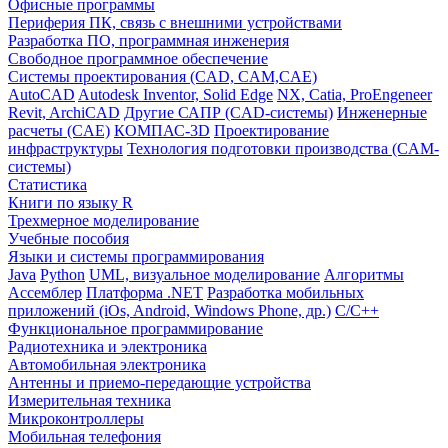
Офисные программы
Периферия ПК, связь с внешними устройствами
Разработка ПО, программная инженерия
Свободное программное обеспечение
Системы проектирования (CAD, CAM,CAE)
AutoCAD
Autodesk Inventor, Solid Edge
NX, Catia, ProEngeneer
Revit, ArchiCAD
Другие САПР (CAD-системы)
Инженерные
расчеты (CAE)
КОМПАС-3D
Проектирование
инфраструктуры
Технология подготовки производства (CAM-
системы)
Статистика
Книги по языку R
Трехмерное моделирование
Учебные пособия
Языки и системы программирования
Java
Python
UML, визуальное моделирование
Алгоритмы
Ассемблер
Платформа .NET
Разработка мобильных
приложений (iOs, Android, Windows Phone, др.)
С/С++
Функциональное программирование
Радиотехника и электроника
Автомобильная электроника
Антенны и приемо-передающие устройства
Измерительная техника
Микроконтроллеры
Мобильная телефония