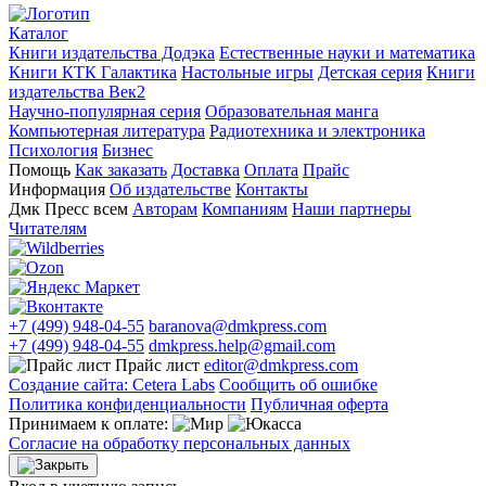
Каталог
Книги издательства Додэка
Естественные науки и математика
Книги КТК Галактика
Настольные игры
Детская серия
Книги
издательства Век2
Научно-популярная серия
Образовательная манга
Компьютерная литература
Радиотехника и электроника
Психология
Бизнес
Помощь
Как заказать
Доставка
Оплата
Прайс
Информация
Об издательстве
Контакты
Дмк Пресс всем
Авторам
Компаниям
Наши партнеры
Читателям
+7 (499) 948-04-55
baranova@dmkpress.com
+7 (499) 948-04-55
dmkpress.help@gmail.com
Прайс лист
editor@dmkpress.com
Создание сайта: Cetera Labs
Сообщить об ошибке
Политика конфиденциальности
Публичная оферта
Принимаем к оплате:
Согласие на обработку персональных данных