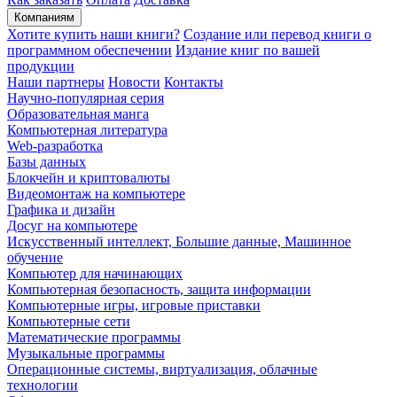
Компаниям
Хотите купить наши книги?
Создание или перевод книги о
программном обеспечении
Издание книг по вашей
продукции
Наши партнеры
Новости
Контакты
Научно-популярная серия
Образовательная манга
Компьютерная литература
Web-разработка
Базы данных
Блокчейн и криптовалюты
Видеомонтаж на компьютере
Графика и дизайн
Досуг на компьютере
Искусственный интеллект, Большие данные, Машинное
обучение
Компьютер для начинающих
Компьютерная безопасность, защита информации
Компьютерные игры, игровые приставки
Компьютерные сети
Математические программы
Музыкальные программы
Операционные системы, виртуализация, облачные
технологии