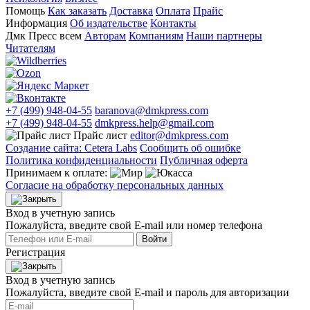
Помощь
Как заказать
Доставка
Оплата
Прайс
Информация
Об издательстве
Контакты
Дмк Пресс всем
Авторам
Компаниям
Наши партнеры
Читателям
+7 (499) 948-04-55
baranova@dmkpress.com
+7 (499) 948-04-55
dmkpress.help@gmail.com
Прайс лист
editor@dmkpress.com
Создание сайта: Cetera Labs
Сообщить об ошибке
Политика конфиденциальности
Публичная оферта
Принимаем к оплате:
Согласие на обработку персональных данных
Вход в учетную запись
Пожалуйста, введите свой E‑mail или номер телефона
Войти
Регистрация
Вход в учетную запись
Пожалуйста, введите свой E‑mail и пароль для авторизации