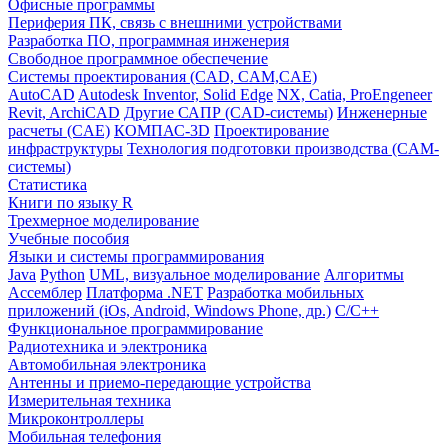
Офисные программы
Периферия ПК, связь с внешними устройствами
Разработка ПО, программная инженерия
Свободное программное обеспечение
Системы проектирования (CAD, CAM,CAE)
AutoCAD
Autodesk Inventor, Solid Edge
NX, Catia, ProEngeneer
Revit, ArchiCAD
Другие САПР (CAD-системы)
Инженерные
расчеты (CAE)
КОМПАС-3D
Проектирование
инфраструктуры
Технология подготовки производства (CAM-
системы)
Статистика
Книги по языку R
Трехмерное моделирование
Учебные пособия
Языки и системы программирования
Java
Python
UML, визуальное моделирование
Алгоритмы
Ассемблер
Платформа .NET
Разработка мобильных
приложений (iOs, Android, Windows Phone, др.)
С/С++
Функциональное программирование
Радиотехника и электроника
Автомобильная электроника
Антенны и приемо-передающие устройства
Измерительная техника
Микроконтроллеры
Мобильная телефония