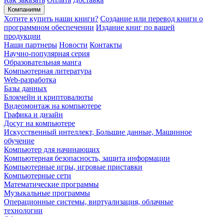
Компаниям
Хотите купить наши книги?
Создание или перевод книги о
программном обеспечении
Издание книг по вашей
продукции
Наши партнеры
Новости
Контакты
Научно-популярная серия
Образовательная манга
Компьютерная литература
Web-разработка
Базы данных
Блокчейн и криптовалюты
Видеомонтаж на компьютере
Графика и дизайн
Досуг на компьютере
Искусственный интеллект, Большие данные, Машинное
обучение
Компьютер для начинающих
Компьютерная безопасность, защита информации
Компьютерные игры, игровые приставки
Компьютерные сети
Математические программы
Музыкальные программы
Операционные системы, виртуализация, облачные
технологии