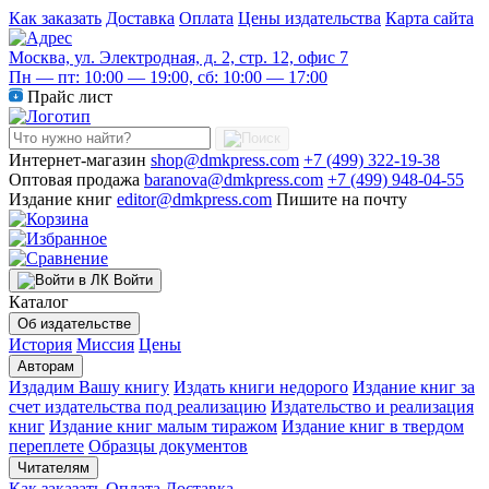
Как заказать
Доставка
Оплата
Цены издательства
Карта сайта
Москва, ул. Электродная, д. 2, стр. 12, офис 7
Пн — пт: 10:00 — 19:00, сб: 10:00 — 17:00
Прайс лист
Интернет-магазин
shop@dmkpress.com
+7 (499) 322-19-38
Оптовая продажа
baranova@dmkpress.com
+7 (499) 948-04-55
Издание книг
editor@dmkpress.com
Пишите на почту
Войти
Каталог
Об издательстве
История
Миссия
Цены
Авторам
Издадим Вашу книгу
Издать книги недорого
Издание книг за
счет издательства под реализацию
Издательство и реализация
книг
Издание книг малым тиражом
Издание книг в твердом
переплете
Образцы документов
Читателям
Как заказать
Оплата
Доставка