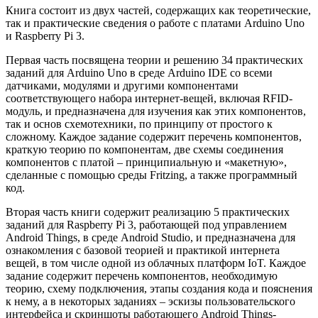
Книга состоит из двух частей, содержащих как теоретические,
так и практические сведения о работе с платами Arduino Uno
и Raspberry Pi 3.
Первая часть посвящена теории и решению 34 практических
заданий для Arduino Uno в среде Arduino IDE со всеми
датчиками, модулями и другими компонентами
соответствующего набора интернет-вещей, включая RFID-
модуль, и предназначена для изучения как этих компонентов,
так и основ схемотехники, по принципу от простого к
сложному. Каждое задание содержит перечень компонентов,
краткую теорию по компонентам, две схемы соединения
компонентов с платой – принципиальную и «макетную»,
сделанные с помощью среды Fritzing, а также программный
код.
Вторая часть книги содержит реализацию 5 практических
заданий для Raspberry Pi 3, работающей под управлением
Android Things, в среде Android Studio, и предназначена для
ознакомления с базовой теорией и практикой интернета
вещей, в том числе одной из облачных платформ IoT. Каждое
задание содержит перечень компонентов, необходимую
теорию, схему подключения, этапы создания кода и пояснения
к нему, а в некоторых заданиях – эскизы пользовательского
интерфейса и скриншоты работающего Android Things-