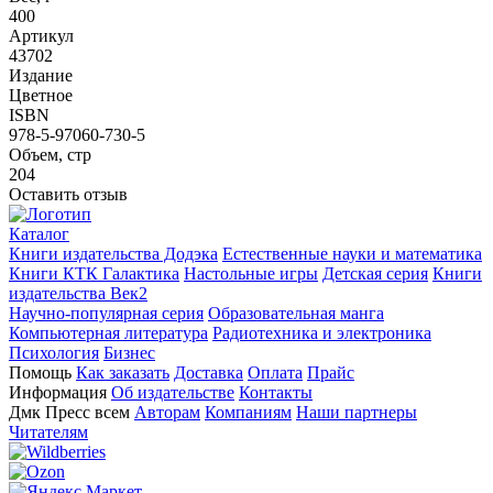
400
Артикул
43702
Издание
Цветное
ISBN
978-5-97060-730-5
Объем, стр
204
Оставить отзыв
Каталог
Книги издательства Додэка
Естественные науки и математика
Книги КТК Галактика
Настольные игры
Детская серия
Книги
издательства Век2
Научно-популярная серия
Образовательная манга
Компьютерная литература
Радиотехника и электроника
Психология
Бизнес
Помощь
Как заказать
Доставка
Оплата
Прайс
Информация
Об издательстве
Контакты
Дмк Пресс всем
Авторам
Компаниям
Наши партнеры
Читателям