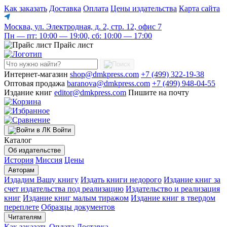
Как заказать
Доставка
Оплата
Цены издательства
Карта сайта
Москва, ул. Электродная, д. 2, стр. 12, офис 7
Пн — пт: 10:00 — 19:00, сб: 10:00 — 17:00
Прайс лист
Интернет-магазин
shop@dmkpress.com
+7 (499) 322-19-38
Оптовая продажа
baranova@dmkpress.com
+7 (499) 948-04-55
Издание книг
editor@dmkpress.com
Пишите на почту
Войти
Каталог
Об издательстве
История
Миссия
Цены
Авторам
Издадим Вашу книгу
Издать книги недорого
Издание книг за
счет издательства под реализацию
Издательство и реализация
книг
Издание книг малым тиражом
Издание книг в твердом
переплете
Образцы документов
Читателям
Как заказать
Оплата
Доставка