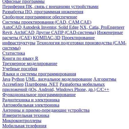
Офисные программы
Периферия ПК, связь с внешними устройствами
Разработка ПО, программная инженерия
Свободное программное обеспечение
Системы проектирования (CAD, CAM,CAE)
AutoCAD
Autodesk Inventor, Solid Edge
NX, Catia, ProEngeneer
Revit, ArchiCAD
Другие САПР (CAD-системы)
Инженерные
расчеты (CAE)
КОМПАС-3D
Проектирование
инфраструктуры
Технология подготовки производства (CAM-
системы)
Статистика
Книги по языку R
Трехмерное моделирование
Учебные пособия
Языки и системы программирования
Java
Python
UML, визуальное моделирование
Алгоритмы
Ассемблер
Платформа .NET
Разработка мобильных
приложений (iOs, Android, Windows Phone, др.)
С/С++
Функциональное программирование
Радиотехника и электроника
Автомобильная электроника
Антенны и приемо-передающие устройства
Измерительная техника
Микроконтроллеры
Мобильная телефония