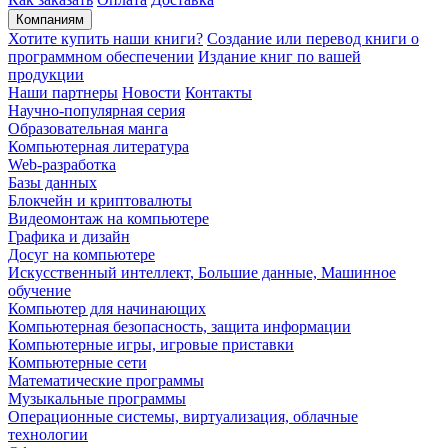
Компаниям
Хотите купить наши книги?
Создание или перевод книги о
программном обеспечении
Издание книг по вашей
продукции
Наши партнеры
Новости
Контакты
Научно-популярная серия
Образовательная манга
Компьютерная литература
Web-разработка
Базы данных
Блокчейн и криптовалюты
Видеомонтаж на компьютере
Графика и дизайн
Досуг на компьютере
Искусственный интеллект, Большие данные, Машинное
обучение
Компьютер для начинающих
Компьютерная безопасность, защита информации
Компьютерные игры, игровые приставки
Компьютерные сети
Математические программы
Музыкальные программы
Операционные системы, виртуализация, облачные
технологии