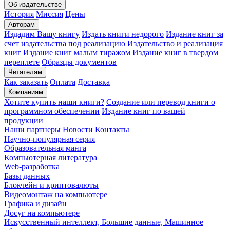
Об издательстве
История
Миссия
Цены
Авторам
Издадим Вашу книгу
Издать книги недорого
Издание книг за
счет издательства под реализацию
Издательство и реализация
книг
Издание книг малым тиражом
Издание книг в твердом
переплете
Образцы документов
Читателям
Как заказать
Оплата
Доставка
Компаниям
Хотите купить наши книги?
Создание или перевод книги о
программном обеспечении
Издание книг по вашей
продукции
Наши партнеры
Новости
Контакты
Научно-популярная серия
Образовательная манга
Компьютерная литература
Web-разработка
Базы данных
Блокчейн и криптовалюты
Видеомонтаж на компьютере
Графика и дизайн
Досуг на компьютере
Искусственный интеллект, Большие данные, Машинное