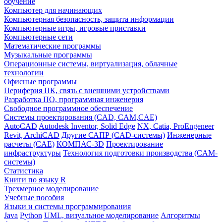
обучение
Компьютер для начинающих
Компьютерная безопасность, защита информации
Компьютерные игры, игровые приставки
Компьютерные сети
Математические программы
Музыкальные программы
Операционные системы, виртуализация, облачные
технологии
Офисные программы
Периферия ПК, связь с внешними устройствами
Разработка ПО, программная инженерия
Свободное программное обеспечение
Системы проектирования (CAD, CAM,CAE)
AutoCAD
Autodesk Inventor, Solid Edge
NX, Catia, ProEngeneer
Revit, ArchiCAD
Другие САПР (CAD-системы)
Инженерные
расчеты (CAE)
КОМПАС-3D
Проектирование
инфраструктуры
Технология подготовки производства (CAM-
системы)
Статистика
Книги по языку R
Трехмерное моделирование
Учебные пособия
Языки и системы программирования
Java
Python
UML, визуальное моделирование
Алгоритмы