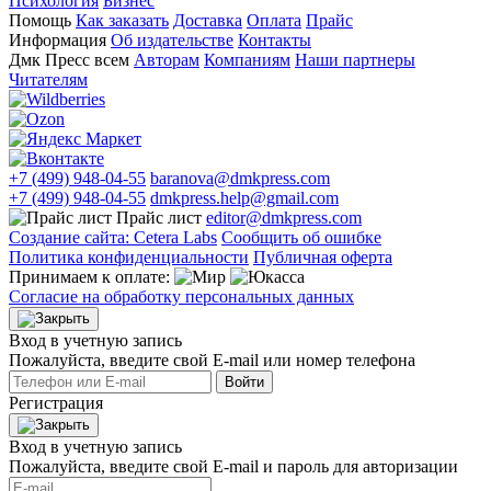
Психология
Бизнес
Помощь
Как заказать
Доставка
Оплата
Прайс
Информация
Об издательстве
Контакты
Дмк Пресс всем
Авторам
Компаниям
Наши партнеры
Читателям
+7 (499) 948-04-55
baranova@dmkpress.com
+7 (499) 948-04-55
dmkpress.help@gmail.com
Прайс лист
editor@dmkpress.com
Создание сайта: Cetera Labs
Сообщить об ошибке
Политика конфиденциальности
Публичная оферта
Принимаем к оплате:
Согласие на обработку персональных данных
Вход в учетную запись
Пожалуйста, введите свой E‑mail или номер телефона
Войти
Регистрация
Вход в учетную запись
Пожалуйста, введите свой E‑mail и пароль для авторизации