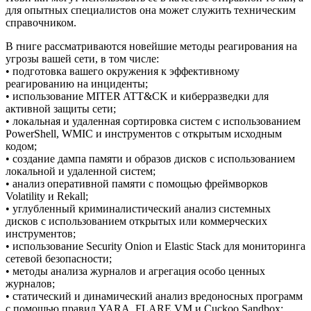
для опытных специалистов она может служить техническим
справочником.
В rниге рассматриваются новейшие методы реагирования на
угрозы вашей сети, в том числе:
• подготовка вашего окружения к эффективному
реагированию на инциденты;
• использование MITER ATT&CK и киберразведки для
активной защиты сети;
• локальная и удаленная сортировка систем с использованием
PowerShell, WMIC и инструментов с открытым исходным
кодом;
• создание дампа памяти и образов дисков с использованием
локальной и удаленной систем;
• анализ оперативной памяти с помощью фреймворков
Volatility и Rekall;
• углубленный криминалистический анализ системных
дисков с использованием открытых или коммерческих
инструментов;
• использование Security Onion и Elastic Stack для мониторинга
сетевой безопасности;
• методы анализа журналов и агрегация особо ценных
журналов;
• статический и динамический анализ вредоносных программ
с помощью правил YARA, FLARE VM и Cuckoo Sandbox;