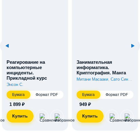
Реагирование на
Занимательная
компьютерные
информатика.
инциденты.
Криптография. Манга
Прикладной курс
Митани Масааки
,
Сато Синъити
,
Энсон С.
Бумага
Формат PDF
Бумага
Формат PDF
1 899 ₽
949 ₽