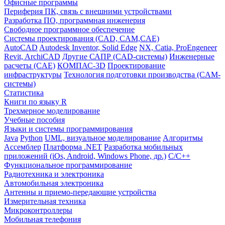
Офисные программы
Периферия ПК, связь с внешними устройствами
Разработка ПО, программная инженерия
Свободное программное обеспечение
Системы проектирования (CAD, CAM,CAE)
AutoCAD
Autodesk Inventor, Solid Edge
NX, Catia, ProEngeneer
Revit, ArchiCAD
Другие САПР (CAD-системы)
Инженерные
расчеты (CAE)
КОМПАС-3D
Проектирование
инфраструктуры
Технология подготовки производства (CAM-
системы)
Статистика
Книги по языку R
Трехмерное моделирование
Учебные пособия
Языки и системы программирования
Java
Python
UML, визуальное моделирование
Алгоритмы
Ассемблер
Платформа .NET
Разработка мобильных
приложений (iOs, Android, Windows Phone, др.)
С/С++
Функциональное программирование
Радиотехника и электроника
Автомобильная электроника
Антенны и приемо-передающие устройства
Измерительная техника
Микроконтроллеры
Мобильная телефония