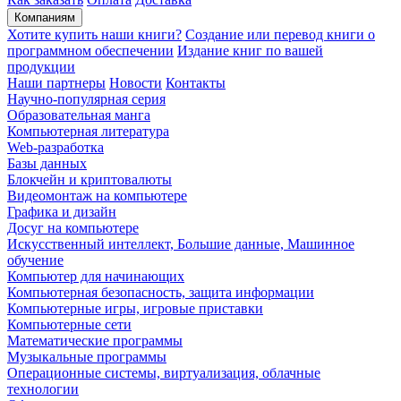
Компаниям
Хотите купить наши книги?
Создание или перевод книги о
программном обеспечении
Издание книг по вашей
продукции
Наши партнеры
Новости
Контакты
Научно-популярная серия
Образовательная манга
Компьютерная литература
Web-разработка
Базы данных
Блокчейн и криптовалюты
Видеомонтаж на компьютере
Графика и дизайн
Досуг на компьютере
Искусственный интеллект, Большие данные, Машинное
обучение
Компьютер для начинающих
Компьютерная безопасность, защита информации
Компьютерные игры, игровые приставки
Компьютерные сети
Математические программы
Музыкальные программы
Операционные системы, виртуализация, облачные
технологии