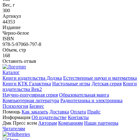
Вес, г
300
Артикул
44353
Издание
Черно-белое
ISBN
978-5-97060-797-8
Объем, стр
168
Оставить отзыв
Каталог
Книги издательства Додэка
Естественные науки и математика
Книги КТК Галактика
Настольные игры
Детская серия
Книги
издательства Век2
Научно-популярная серия
Образовательная манга
Компьютерная литература
Радиотехника и электроника
Психология
Бизнес
Помощь
Как заказать
Доставка
Оплата
Прайс
Информация
Об издательстве
Контакты
Дмк Пресс всем
Авторам
Компаниям
Наши партнеры
Читателям