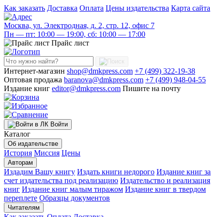
Как заказать
Доставка
Оплата
Цены издательства
Карта сайта
Москва, ул. Электродная, д. 2, стр. 12, офис 7
Пн — пт: 10:00 — 19:00, сб: 10:00 — 17:00
Прайс лист
Интернет-магазин
shop@dmkpress.com
+7 (499) 322-19-38
Оптовая продажа
baranova@dmkpress.com
+7 (499) 948-04-55
Издание книг
editor@dmkpress.com
Пишите на почту
Войти
Каталог
Об издательстве
История
Миссия
Цены
Авторам
Издадим Вашу книгу
Издать книги недорого
Издание книг за
счет издательства под реализацию
Издательство и реализация
книг
Издание книг малым тиражом
Издание книг в твердом
переплете
Образцы документов
Читателям
Как заказать
Оплата
Доставка