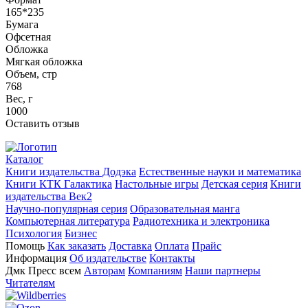
165*235
Бумага
Офсетная
Обложка
Мягкая обложка
Объем, стр
768
Вес, г
1000
Оставить отзыв
Каталог
Книги издательства Додэка
Естественные науки и математика
Книги КТК Галактика
Настольные игры
Детская серия
Книги
издательства Век2
Научно-популярная серия
Образовательная манга
Компьютерная литература
Радиотехника и электроника
Психология
Бизнес
Помощь
Как заказать
Доставка
Оплата
Прайс
Информация
Об издательстве
Контакты
Дмк Пресс всем
Авторам
Компаниям
Наши партнеры
Читателям