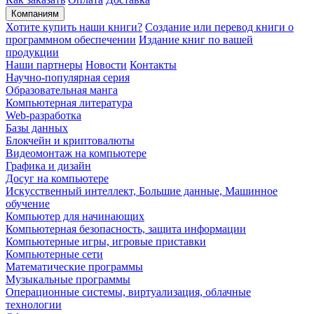
Компаниям
Хотите купить наши книги?
Создание или перевод книги о
программном обеспечении
Издание книг по вашей
продукции
Наши партнеры
Новости
Контакты
Научно-популярная серия
Образовательная манга
Компьютерная литература
Web-разработка
Базы данных
Блокчейн и криптовалюты
Видеомонтаж на компьютере
Графика и дизайн
Досуг на компьютере
Искусственный интеллект, Большие данные, Машинное
обучение
Компьютер для начинающих
Компьютерная безопасность, защита информации
Компьютерные игры, игровые приставки
Компьютерные сети
Математические программы
Музыкальные программы
Операционные системы, виртуализация, облачные
технологии