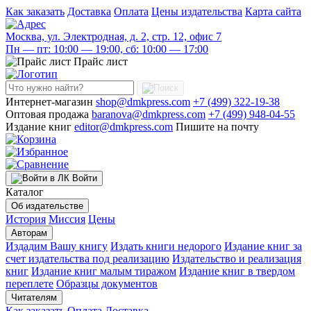
Как заказать
Доставка
Оплата
Цены издательства
Карта сайта
Москва, ул. Электродная, д. 2, стр. 12, офис 7
Пн — пт: 10:00 — 19:00, сб: 10:00 — 17:00
Прайс лист
Интернет-магазин
shop@dmkpress.com
+7 (499) 322-19-38
Оптовая продажа
baranova@dmkpress.com
+7 (499) 948-04-55
Издание книг
editor@dmkpress.com
Пишите на почту
Войти
Каталог
Об издательстве
История
Миссия
Цены
Авторам
Издадим Вашу книгу
Издать книги недорого
Издание книг за
счет издательства под реализацию
Издательство и реализация
книг
Издание книг малым тиражом
Издание книг в твердом
переплете
Образцы документов
Читателям
Как заказать
Оплата
Доставка