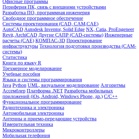
Офисные программы
Периферия ПК, связь с внешними устройствами
Разработка ПО, программная инженерия
Свободное программное обеспечение
Системы проектирования (CAD, CAM,CAE)
AutoCAD
Autodesk Inventor, Solid Edge
NX, Catia, ProEngeneer
Revit, ArchiCAD
Другие САПР (CAD-системы)
Инженерные
расчеты (CAE)
КОМПАС-3D
Проектирование
инфраструктуры
Технология подготовки производства (CAM-
системы)
Статистика
Книги по языку R
Трехмерное моделирование
Учебные пособия
Языки и системы программирования
Java
Python
UML, визуальное моделирование
Алгоритмы
Ассемблер
Платформа .NET
Разработка мобильных
приложений (iOs, Android, Windows Phone, др.)
С/С++
Функциональное программирование
Радиотехника и электроника
Автомобильная электроника
Антенны и приемо-передающие устройства
Измерительная техника
Микроконтроллеры
Мобильная телефония