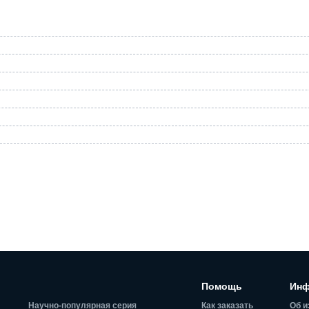
Помощь
Инф
Научно-популярная серия
Как заказать
Об и