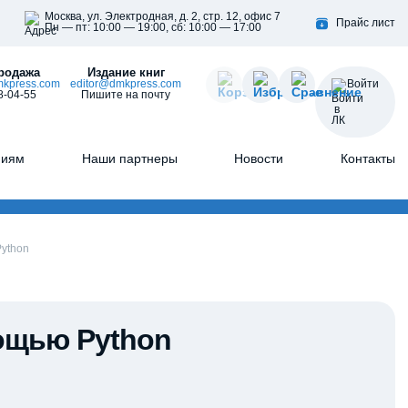
Москва, ул. Электродная, д. 2, стр. 12, офис 7
Прайс лист
Пн — пт: 10:00 — 19:00, сб: 10:00 — 17:00
родажа
Издание книг
kpress.com
editor@dmkpress.com
Войти
8-04-55
Пишите на почту
ниям
Наши партнеры
Новости
Контакты
Python
мощью Python