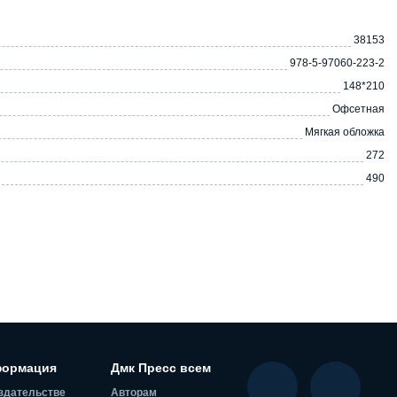
38153
978-5-97060-223-2
148*210
Офсетная
Мягкая обложка
272
490
ормация
Дмк Пресс всем
здательстве
Авторам