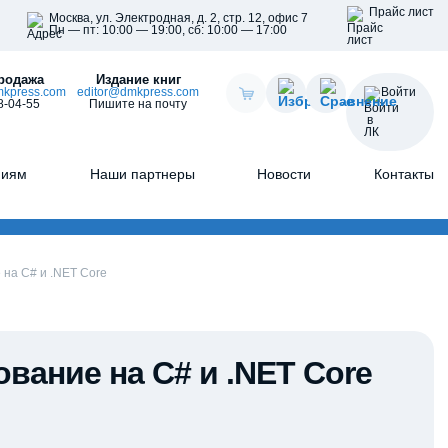
Прайс лист
Москва, ул. Электродная, д. 2, стр. 12, офис 7
Пн — пт: 10:00 — 19:00, сб: 10:00 — 17:00
родажа
Издание книг
kpress.com
editor@dmkpress.com
Войти
8-04-55
Пишите на почту
ниям
Наши партнеры
Новости
Контакты
на С# и .NET Core
ание на С# и .NET Core