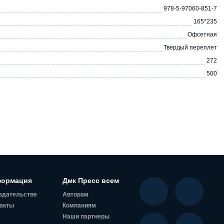
978-5-97060-851-7
165*235
Офсетная
Твердый переплет
272
500
ормация
Дмк Пресс всем
здательстве
Авторам
акты
Компаниям
Наши партнеры