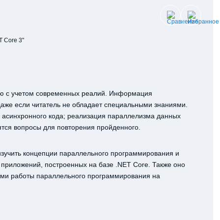
T Core 3"
ию с учетом современных реалий. Информация
 даже если читатель не обладает специальными знаниями.
 асинхронного кода; реализация параллелизма данных
дятся вопросы для повторения пройденного.
изучить концепции параллельного программирования и
 приложений, построенных на базе .NET Core. Также оно
ами работы параллельного программирования на