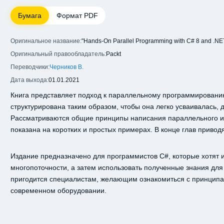
Бумага
Формат PDF
Оригинальное название:
"Hands-On Parallel Programming with C# 8 and .NE
Оригинальный правообладатель:
Packt
Переводчики:
Черников В.
Дата выхода:
01.01.2021
Книга представляет подход к параллельному программирован
структурирована таким образом, чтобы она легко усваивалась,
Рассматриваются общие принципы написания параллельного и
показана на коротких и простых примерах. В конце глав приво
Издание предназначено для программистов C#, которые хотят 
многопоточности, а затем использовать полученные знания для
пригодится специалистам, желающим ознакомиться с принцип
современном оборудовании.