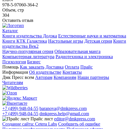
978-5-97060-364-2
Объем, стр
304
Оставить отзыв
Каталог
Книги издательства Додэка
Естественные науки и математика
Книги КТК Галактика
Настольные игры
Детская серия
Книги
издательства Век2
Научно-популярная серия
Образовательная манга
Компьютерная литература
Радиотехника и электроника
Психология
Бизнес
Помощь
Как заказать
Доставка
Оплата
Прайс
Информация
Об издательстве
Контакты
Дмк Пресс всем
Авторам
Компаниям
Наши партнеры
Читателям
+7 (499) 948-04-55
baranova@dmkpress.com
+7 (499) 948-04-55
dmkpress.help@gmail.com
Прайс лист
editor@dmkpress.com
Создание сайта: Cetera Labs
Сообщить об ошибке