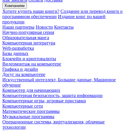
Компаниям
Хотите купить наши книги?
Создание или перевод книги о
программном обеспечении
Издание книг по вашей
продукции
Наши партнеры
Новости
Контакты
Научно-популярная серия
Образовательная манга
Компьютерная литература
Web-разработка
Базы данных
Блокчейн и криптовалюты
Видеомонтаж на компьютере
Графика и дизайн
Досуг на компьютере
Искусственный интеллект, Большие данные, Машинное
обучение
Компьютер для начинающих
Компьютерная безопасность, защита информации
Компьютерные игры, игровые приставки
Компьютерные сети
Математические программы
Музыкальные программы
Операционные системы, виртуализация, облачные
технологии