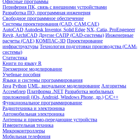
Офисные программы
Периферия ПК, связь с внешними устройствами
Разработка ПО, программная инженерия
Свободное программное обеспечение
Системы проектирования (CAD, CAM,CAE)
AutoCAD
Autodesk Inventor, Solid Edge
NX, Catia, ProEngeneer
Revit, ArchiCAD
Другие САПР (CAD-системы)
Инженерные
расчеты (CAE)
КОМПАС-3D
Проектирование
инфраструктуры
Технология подготовки производства (CAM-
системы)
Статистика
Книги по языку R
Трехмерное моделирование
Учебные пособия
Языки и системы программирования
Java
Python
UML, визуальное моделирование
Алгоритмы
Ассемблер
Платформа .NET
Разработка мобильных
приложений (iOs, Android, Windows Phone, др.)
С/С++
Функциональное программирование
Радиотехника и электроника
Автомобильная электроника
Антенны и приемо-передающие устройства
Измерительная техника
Микроконтроллеры
Мобильная телефония