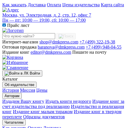
Как заказать
Доставка
Оплата
Цены издательства
Карта сайта
Москва, ул. Электродная, д. 2, стр. 12, офис 7
Пн — пт: 10:00 — 19:00, сб: 10:00 — 17:00
Прайс лист
Интернет-магазин
shop@dmkpress.com
+7 (499) 322-19-38
Оптовая продажа
baranova@dmkpress.com
+7 (499) 948-04-55
Издание книг
editor@dmkpress.com
Пишите на почту
Войти
Каталог
Об издательстве
История
Миссия
Цены
Авторам
Издадим Вашу книгу
Издать книги недорого
Издание книг за
счет издательства под реализацию
Издательство и реализация
книг
Издание книг малым тиражом
Издание книг в твердом
переплете
Образцы документов
Читателям
Как заказать
Оплата
Доставка