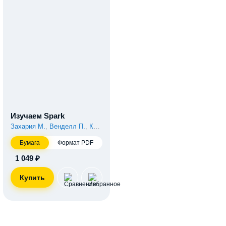
Изучаем Spark
Захария М.
,
Венделл П.
,
Конвински Э.
,
Карау Х.
Бумага
Формат PDF
1 049 ₽