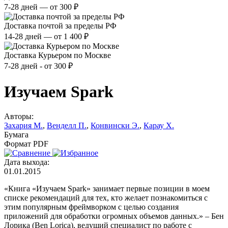
7-28 дней — от 300 ₽
Доставка почтой за пределы РФ
14-28 дней — от 1 400 ₽
Доставка Курьером по Москве
7-28 дней - от 300 ₽
Изучаем Spark
Авторы:
Захария М.
,
Венделл П.
,
Конвински Э.
,
Карау Х.
Бумага
Формат PDF
Дата выхода:
01.01.2015
«Книга «Изучаем Spark» занимает первые позиции в моем
списке рекомендаций для тех, кто желает познакомиться с
этим популярным фреймворком с целью создания
приложений для обработки огромных объемов данных.» – Бен
Лорика (Ben Lorica), ведущий специалист по работе с