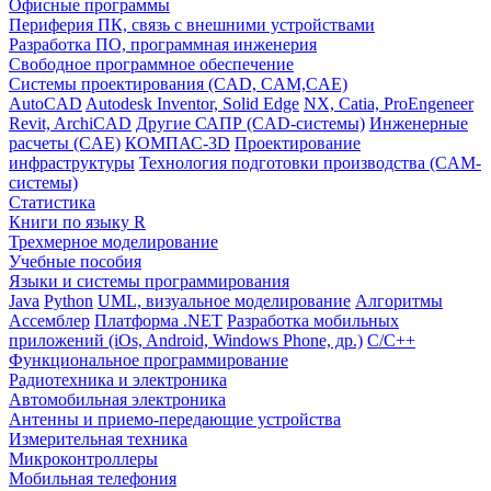
Офисные программы
Периферия ПК, связь с внешними устройствами
Разработка ПО, программная инженерия
Свободное программное обеспечение
Системы проектирования (CAD, CAM,CAE)
AutoCAD
Autodesk Inventor, Solid Edge
NX, Catia, ProEngeneer
Revit, ArchiCAD
Другие САПР (CAD-системы)
Инженерные
расчеты (CAE)
КОМПАС-3D
Проектирование
инфраструктуры
Технология подготовки производства (CAM-
системы)
Статистика
Книги по языку R
Трехмерное моделирование
Учебные пособия
Языки и системы программирования
Java
Python
UML, визуальное моделирование
Алгоритмы
Ассемблер
Платформа .NET
Разработка мобильных
приложений (iOs, Android, Windows Phone, др.)
С/С++
Функциональное программирование
Радиотехника и электроника
Автомобильная электроника
Антенны и приемо-передающие устройства
Измерительная техника
Микроконтроллеры
Мобильная телефония