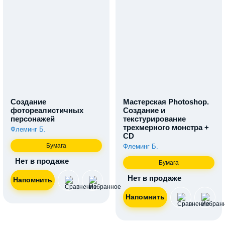
Создание
Мастерская Photoshop.
фотореалистичных
Создание и
персонажей
текстурирование
трехмерного монстра +
Флеминг Б.
CD
Бумага
Флеминг Б.
Нет в продаже
Бумага
Нет в продаже