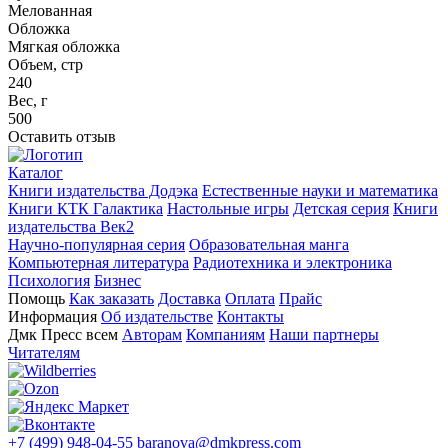
Мелованная
Обложка
Мягкая обложка
Объем, стр
240
Вес, г
500
Оставить отзыв
Каталог
Книги издательства Додэка
Естественные науки и математика
Книги КТК Галактика
Настольные игры
Детская серия
Книги
издательства Век2
Научно-популярная серия
Образовательная манга
Компьютерная литература
Радиотехника и электроника
Психология
Бизнес
Помощь
Как заказать
Доставка
Оплата
Прайс
Информация
Об издательстве
Контакты
Дмк Пресс всем
Авторам
Компаниям
Наши партнеры
Читателям
+7 (499) 948-04-55
baranova@dmkpress.com