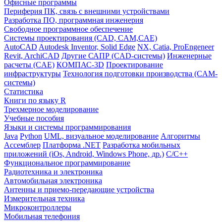
Офисные программы
Периферия ПК, связь с внешними устройствами
Разработка ПО, программная инженерия
Свободное программное обеспечение
Системы проектирования (CAD, CAM,CAE)
AutoCAD
Autodesk Inventor, Solid Edge
NX, Catia, ProEngeneer
Revit, ArchiCAD
Другие САПР (CAD-системы)
Инженерные
расчеты (CAE)
КОМПАС-3D
Проектирование
инфраструктуры
Технология подготовки производства (CAM-
системы)
Статистика
Книги по языку R
Трехмерное моделирование
Учебные пособия
Языки и системы программирования
Java
Python
UML, визуальное моделирование
Алгоритмы
Ассемблер
Платформа .NET
Разработка мобильных
приложений (iOs, Android, Windows Phone, др.)
С/С++
Функциональное программирование
Радиотехника и электроника
Автомобильная электроника
Антенны и приемо-передающие устройства
Измерительная техника
Микроконтроллеры
Мобильная телефония