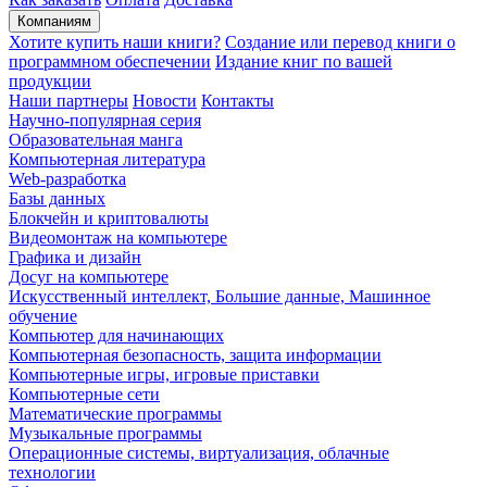
Компаниям
Хотите купить наши книги?
Создание или перевод книги о
программном обеспечении
Издание книг по вашей
продукции
Наши партнеры
Новости
Контакты
Научно-популярная серия
Образовательная манга
Компьютерная литература
Web-разработка
Базы данных
Блокчейн и криптовалюты
Видеомонтаж на компьютере
Графика и дизайн
Досуг на компьютере
Искусственный интеллект, Большие данные, Машинное
обучение
Компьютер для начинающих
Компьютерная безопасность, защита информации
Компьютерные игры, игровые приставки
Компьютерные сети
Математические программы
Музыкальные программы
Операционные системы, виртуализация, облачные
технологии