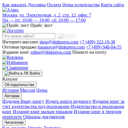
Как заказать
Доставка
Оплата
Цены издательства
Карта сайта
Москва, ул. Электродная, д. 2, стр. 12, офис 7
Пн — пт: 10:00 — 19:00, сб: 10:00 — 17:00
Прайс лист
Интернет-магазин
shop@dmkpress.com
+7 (499) 322-19-38
Оптовая продажа
baranova@dmkpress.com
+7 (499) 948-04-55
Издание книг
editor@dmkpress.com
Пишите на почту
Войти
Каталог
Об издательстве
История
Миссия
Цены
Авторам
Издадим Вашу книгу
Издать книги недорого
Издание книг за
счет издательства под реализацию
Издательство и реализация
книг
Издание книг малым тиражом
Издание книг в твердом
переплете
Образцы документов
Читателям
Как заказать
Оплата
Доставка