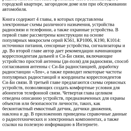
городской квартире, загородном доме или при обслуживании
автомобиля.
Книга содержит 4 главы, в которых представлены
электронные схемы различного назначения, устройства
радиосвязи и телефонии, а также охранные устройства. В
первой главе рассмотрены конструкции на основе
популярных микросхем серий К561, КР1006, К190, К1014:
источники питания, сенсорные устройства, сигнализаторы и
др. Во второй главе автор дает рекомендации начинающим
корреспондентам дальней и Си-Би связи, включающие
устройство простой антенны (ди-поля) для радиосвязи, способ
согласования антенны с Си-Би радиостанцией, доработку
радиостанции «Лен», а также приводит некоторые частоты
популярных радиостанций и координаты корреспондентов
Си-Би связи. В третьей главе предлагаются схемы сервисных
устройств, позволяющих создать комфортные условия для
абонентов телефонной связи. Четвертая глава целиком
отведена описанию устройств, предназначенных для охраны
объектов или безопасности личности, таких, как
бесконтактный емкостный датчик, датчики движения,
наклона и др. В приложениях приведены справочные данные
о радиотехнических и электронных компонентах, а также
ссылки на полезную информацию в Интернете.