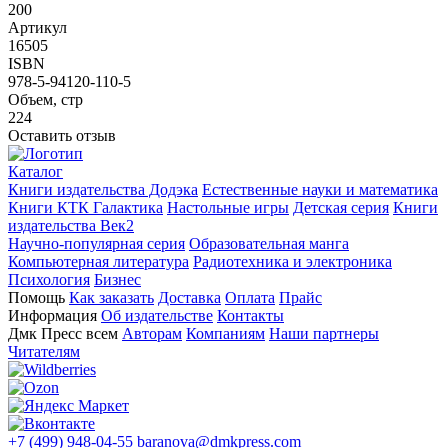
200
Артикул
16505
ISBN
978-5-94120-110-5
Объем, стр
224
Оставить отзыв
Каталог
Книги издательства Додэка
Естественные науки и математика
Книги КТК Галактика
Настольные игры
Детская серия
Книги
издательства Век2
Научно-популярная серия
Образовательная манга
Компьютерная литература
Радиотехника и электроника
Психология
Бизнес
Помощь
Как заказать
Доставка
Оплата
Прайс
Информация
Об издательстве
Контакты
Дмк Пресс всем
Авторам
Компаниям
Наши партнеры
Читателям
+7 (499) 948-04-55
baranova@dmkpress.com