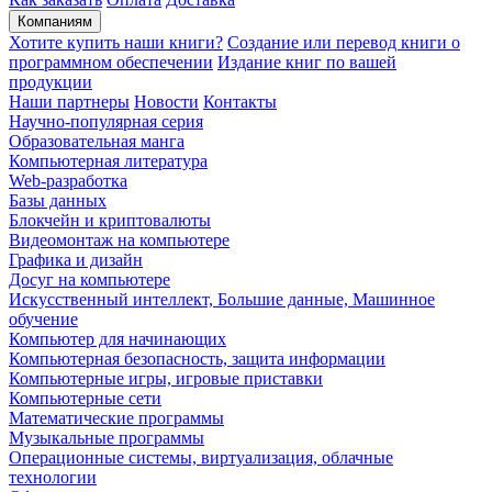
Компаниям
Хотите купить наши книги?
Создание или перевод книги о
программном обеспечении
Издание книг по вашей
продукции
Наши партнеры
Новости
Контакты
Научно-популярная серия
Образовательная манга
Компьютерная литература
Web-разработка
Базы данных
Блокчейн и криптовалюты
Видеомонтаж на компьютере
Графика и дизайн
Досуг на компьютере
Искусственный интеллект, Большие данные, Машинное
обучение
Компьютер для начинающих
Компьютерная безопасность, защита информации
Компьютерные игры, игровые приставки
Компьютерные сети
Математические программы
Музыкальные программы
Операционные системы, виртуализация, облачные
технологии