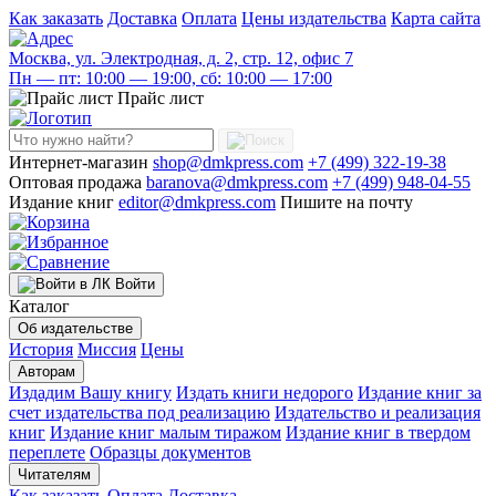
Как заказать
Доставка
Оплата
Цены издательства
Карта сайта
Москва, ул. Электродная, д. 2, стр. 12, офис 7
Пн — пт: 10:00 — 19:00, сб: 10:00 — 17:00
Прайс лист
Интернет-магазин
shop@dmkpress.com
+7 (499) 322-19-38
Оптовая продажа
baranova@dmkpress.com
+7 (499) 948-04-55
Издание книг
editor@dmkpress.com
Пишите на почту
Войти
Каталог
Об издательстве
История
Миссия
Цены
Авторам
Издадим Вашу книгу
Издать книги недорого
Издание книг за
счет издательства под реализацию
Издательство и реализация
книг
Издание книг малым тиражом
Издание книг в твердом
переплете
Образцы документов
Читателям
Как заказать
Оплата
Доставка