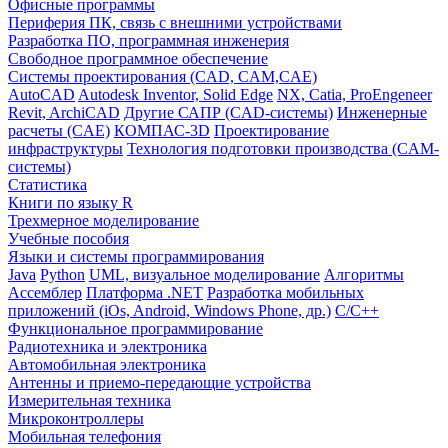
Офисные программы
Периферия ПК, связь с внешними устройствами
Разработка ПО, программная инженерия
Свободное программное обеспечение
Системы проектирования (CAD, CAM,CAE)
AutoCAD
Autodesk Inventor, Solid Edge
NX, Catia, ProEngeneer
Revit, ArchiCAD
Другие САПР (CAD-системы)
Инженерные
расчеты (CAE)
КОМПАС-3D
Проектирование
инфраструктуры
Технология подготовки производства (CAM-
системы)
Статистика
Книги по языку R
Трехмерное моделирование
Учебные пособия
Языки и системы программирования
Java
Python
UML, визуальное моделирование
Алгоритмы
Ассемблер
Платформа .NET
Разработка мобильных
приложений (iOs, Android, Windows Phone, др.)
С/С++
Функциональное программирование
Радиотехника и электроника
Автомобильная электроника
Антенны и приемо-передающие устройства
Измерительная техника
Микроконтроллеры
Мобильная телефония