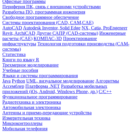
Офисные программы
Периферия ПК, связь с внешними устройствами
Разработка ПО, программная инженерия
Свободное программное обеспечение
Системы проектирования (CAD, CAM,CAE)
AutoCAD
Autodesk Inventor, Solid Edge
NX, Catia, ProEngeneer
Revit, ArchiCAD
Другие САПР (CAD-системы)
Инженерные
расчеты (CAE)
КОМПАС-3D
Проектирование
инфраструктуры
Технология подготовки производства (CAM-
системы)
Статистика
Книги по языку R
Трехмерное моделирование
Учебные пособия
Языки и системы программирования
Java
Python
UML, визуальное моделирование
Алгоритмы
Ассемблер
Платформа .NET
Разработка мобильных
приложений (iOs, Android, Windows Phone, др.)
С/С++
Функциональное программирование
Радиотехника и электроника
Автомобильная электроника
Антенны и приемо-передающие устройства
Измерительная техника
Микроконтроллеры
Мобильная телефония