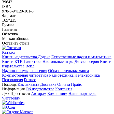
39642
ISBN
978-5-94120-101-3
Формат
165*235
Бумага
Газетная
Обложка
Мягкая обложка
Оставить отзыв
Каталог
Книги издательства Додэка
Естественные науки и математика
Книги КТК Галактика
Настольные игры
Детская серия
Книги
издательства Век2
Научно-популярная серия
Образовательная манга
Компьютерная литература
Радиотехника и электроника
Психология
Бизнес
Помощь
Как заказать
Доставка
Оплата
Прайс
Информация
Об издательстве
Контакты
Дмк Пресс всем
Авторам
Компаниям
Наши партнеры
Читателям