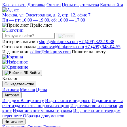
Как заказать
Доставка
Оплата
Цены издательства
Карта сайта
Москва, ул. Электродная, д. 2, стр. 12, офис 7
Пн — пт: 10:00 — 19:00, сб: 10:00 — 17:00
Прайс лист
Интернет-магазин
shop@dmkpress.com
+7 (499) 322-19-38
Оптовая продажа
baranova@dmkpress.com
+7 (499) 948-04-55
Издание книг
editor@dmkpress.com
Пишите на почту
Войти
Каталог
Об издательстве
История
Миссия
Цены
Авторам
Издадим Вашу книгу
Издать книги недорого
Издание книг за
счет издательства под реализацию
Издательство и реализация
книг
Издание книг малым тиражом
Издание книг в твердом
переплете
Образцы документов
Читателям
Как заказать
Оплата
Доставка