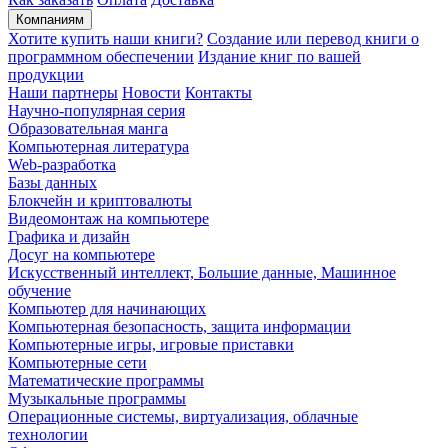
Компаниям
Хотите купить наши книги?
Создание или перевод книги о
программном обеспечении
Издание книг по вашей
продукции
Наши партнеры
Новости
Контакты
Научно-популярная серия
Образовательная манга
Компьютерная литература
Web-разработка
Базы данных
Блокчейн и криптовалюты
Видеомонтаж на компьютере
Графика и дизайн
Досуг на компьютере
Искусственный интеллект, Большие данные, Машинное
обучение
Компьютер для начинающих
Компьютерная безопасность, защита информации
Компьютерные игры, игровые приставки
Компьютерные сети
Математические программы
Музыкальные программы
Операционные системы, виртуализация, облачные
технологии