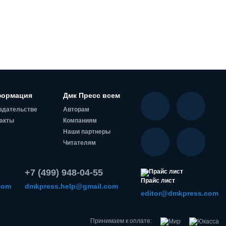
ормация
Дмк Пресс всем
здательстве
Авторам
акты
Компаниям
Наши партнеры
Читателям
+7 (499) 948-04-55
Прайс лист
com
dmkpress.help@gmail.com
editor@dmkpress.com
Принимаем к оплате: