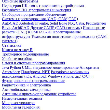
Офисные программы
Периферия ПК, связь с внешними устройствами
Разработка ПО, программная инженерия
Свободное программное обеспечение
Системы проектирования (CAD, CAM,CAE)
AutoCAD
Autodesk Inventor, Solid Edge
NX, Catia, ProEngeneer
Revit, ArchiCAD
Другие САПР (CAD-системы)
Инженерные
расчеты (CAE)
КОМПАС-3D
Проектирование
инфраструктуры
Технология подготовки производства (CAM-
системы)
Статистика
Книги по языку R
Трехмерное моделирование
Учебные пособия
Языки и системы программирования
Java
Python
UML, визуальное моделирование
Алгоритмы
Ассемблер
Платформа .NET
Разработка мобильных
приложений (iOs, Android, Windows Phone, др.)
С/С++
Функциональное программирование
Радиотехника и электроника
Автомобильная электроника
Антенны и приемо-передающие устройства
Измерительная техника
Микроконтроллеры
Мобильная телефония