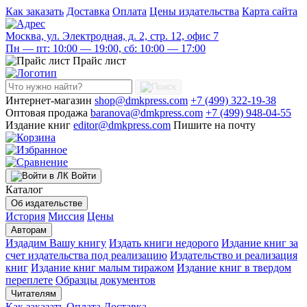
Как заказать
Доставка
Оплата
Цены издательства
Карта сайта
Москва, ул. Электродная, д. 2, стр. 12, офис 7
Пн — пт: 10:00 — 19:00, сб: 10:00 — 17:00
Прайс лист
Интернет-магазин
shop@dmkpress.com
+7 (499) 322-19-38
Оптовая продажа
baranova@dmkpress.com
+7 (499) 948-04-55
Издание книг
editor@dmkpress.com
Пишите на почту
Войти
Каталог
Об издательстве
История
Миссия
Цены
Авторам
Издадим Вашу книгу
Издать книги недорого
Издание книг за
счет издательства под реализацию
Издательство и реализация
книг
Издание книг малым тиражом
Издание книг в твердом
переплете
Образцы документов
Читателям
Как заказать
Оплата
Доставка