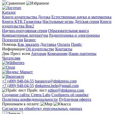
Каталог
Книги издательства Додэка
Естественные науки и математика
Книги КТК Галактика
Настольные игры
Детская серия
Книги
издательства Век2
Научно-популярная серия
Образовательная манга
Компьютерная литература
Радиотехника и электроника
Психология
Бизнес
Помощь
Как заказать
Доставка
Оплата
Прайс
Информация
Об издательстве
Контакты
Дмк Пресс всем
Авторам
Компаниям
Наши партнеры
Читателям
+7 (499) 948-04-55
baranova@dmkpress.com
+7 (499) 948-04-55
dmkpress.help@gmail.com
Прайс лист
editor@dmkpress.com
Создание сайта: Cetera Labs
Сообщить об ошибке
Политика конфиденциальности
Публичная оферта
Принимаем к оплате:
Согласие на обработку персональных данных