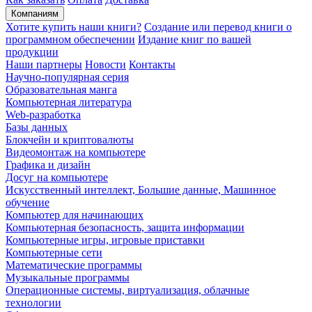
Компаниям
Хотите купить наши книги?
Создание или перевод книги о
программном обеспечении
Издание книг по вашей
продукции
Наши партнеры
Новости
Контакты
Научно-популярная серия
Образовательная манга
Компьютерная литература
Web-разработка
Базы данных
Блокчейн и криптовалюты
Видеомонтаж на компьютере
Графика и дизайн
Досуг на компьютере
Искусственный интеллект, Большие данные, Машинное
обучение
Компьютер для начинающих
Компьютерная безопасность, защита информации
Компьютерные игры, игровые приставки
Компьютерные сети
Математические программы
Музыкальные программы
Операционные системы, виртуализация, облачные
технологии