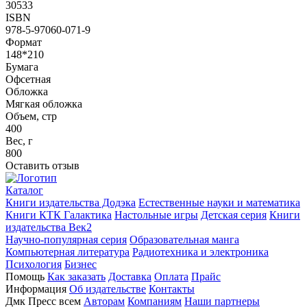
30533
ISBN
978-5-97060-071-9
Формат
148*210
Бумага
Офсетная
Обложка
Мягкая обложка
Объем, стр
400
Вес, г
800
Оставить отзыв
Каталог
Книги издательства Додэка
Естественные науки и математика
Книги КТК Галактика
Настольные игры
Детская серия
Книги
издательства Век2
Научно-популярная серия
Образовательная манга
Компьютерная литература
Радиотехника и электроника
Психология
Бизнес
Помощь
Как заказать
Доставка
Оплата
Прайс
Информация
Об издательстве
Контакты
Дмк Пресс всем
Авторам
Компаниям
Наши партнеры