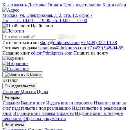
Как заказать
Доставка
Оплата
Цены издательства
Карта сайта
Москва, ул. Электродная, д. 2, стр. 12, офис 7
Пн — пт: 10:00 — 19:00, сб: 10:00 — 17:00
Прайс лист
Интернет-магазин
shop@dmkpress.com
+7 (499) 322-19-38
Оптовая продажа
baranova@dmkpress.com
+7 (499) 948-04-55
Издание книг
editor@dmkpress.com
Пишите на почту
Войти
Каталог
Об издательстве
История
Миссия
Цены
Авторам
Издадим Вашу книгу
Издать книги недорого
Издание книг за
счет издательства под реализацию
Издательство и реализация
книг
Издание книг малым тиражом
Издание книг в твердом
переплете
Образцы документов
Читателям
Как заказать
Оплата
Доставка