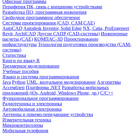
Офисные программы
Периферия ПК, связь с внешними устройствами
Разработка ПО, программная инженерия
Свободное программное обеспечение
Системы проектирования (CAD, CAM,CAE)
AutoCAD
Autodesk Inventor, Solid Edge
NX, Catia, ProEngeneer
Revit, ArchiCAD
Другие САПР (CAD-системы)
Инженерные
расчеты (CAE)
КОМПАС-3D
Проектирование
инфраструктуры
Технология подготовки производства (CAM-
системы)
Статистика
Книги по языку R
Трехмерное моделирование
Учебные пособия
Языки и системы программирования
Java
Python
UML, визуальное моделирование
Алгоритмы
Ассемблер
Платформа .NET
Разработка мобильных
приложений (iOs, Android, Windows Phone, др.)
С/С++
Функциональное программирование
Радиотехника и электроника
Автомобильная электроника
Антенны и приемо-передающие устройства
Измерительная техника
Микроконтроллеры
Мобильная телефония