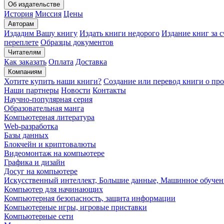
Об издательстве
История
Миссия
Цены
Авторам
Издадим Вашу книгу
Издать книги недорого
Издание книг за с
переплете
Образцы документов
Читателям
Как заказать
Оплата
Доставка
Компаниям
Хотите купить наши книги?
Создание или перевод книги о пр
Наши партнеры
Новости
Контакты
Научно-популярная серия
Образовательная манга
Компьютерная литература
Web-разработка
Базы данных
Блокчейн и криптовалюты
Видеомонтаж на компьютере
Графика и дизайн
Досуг на компьютере
Искусственный интеллект, Большие данные, Машинное обучен
Компьютер для начинающих
Компьютерная безопасность, защита информации
Компьютерные игры, игровые приставки
Компьютерные сети