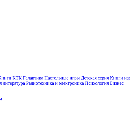
Книги КТК Галактика
Настольные игры
Детская серия
Книги изд
 литература
Радиотехника и электроника
Психология
Бизнес
м