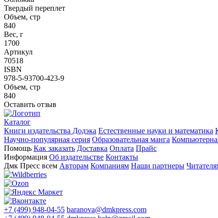
Твердый переплет
Объем, стр
840
Вес, г
1700
Артикул
70518
ISBN
978-5-93700-423-9
Объем, стр
840
Оставить отзыв
Каталог
Книги издательства Додэка
Естественные науки и математика
Научно-популярная серия
Образовательная манга
Компьютерная
Помощь
Как заказать
Доставка
Оплата
Прайс
Информация
Об издательстве
Контакты
Дмк Пресс всем
Авторам
Компаниям
Наши партнеры
Читателя
+7 (499) 948-04-55
baranova@dmkpress.com