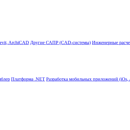
evit, ArchiCAD
Другие САПР (CAD-системы)
Инженерные расче
мблер
Платформа .NET
Разработка мобильных приложений (iOs, A