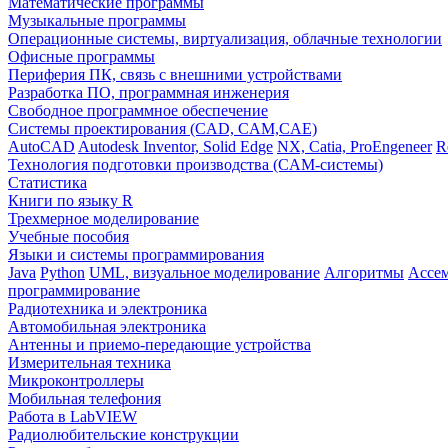
Математические программы
Музыкальные программы
Операционные системы, виртуализация, облачные технологии
Офисные программы
Периферия ПК, связь с внешними устройствами
Разработка ПО, программная инженерия
Свободное программное обеспечение
Системы проектирования (CAD, CAM,CAE)
AutoCAD
Autodesk Inventor, Solid Edge
NX, Catia, ProEngeneer
R
Технология подготовки производства (CAM-системы)
Статистика
Книги по языку R
Трехмерное моделирование
Учебные пособия
Языки и системы программирования
Java
Python
UML, визуальное моделирование
Алгоритмы
Ассе
программирование
Радиотехника и электроника
Автомобильная электроника
Антенны и приемо-передающие устройства
Измерительная техника
Микроконтроллеры
Мобильная телефония
Работа в LabVIEW
Радиолюбительские конструкции