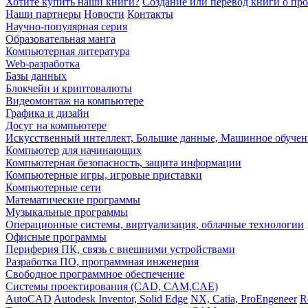
Хотите купить наши книги?
Создание или перевод книги о пр
Наши партнеры
Новости
Контакты
Научно-популярная серия
Образовательная манга
Компьютерная литература
Web-разработка
Базы данных
Блокчейн и криптовалюты
Видеомонтаж на компьютере
Графика и дизайн
Досуг на компьютере
Искусственный интеллект, Большие данные, Машинное обучен
Компьютер для начинающих
Компьютерная безопасность, защита информации
Компьютерные игры, игровые приставки
Компьютерные сети
Математические программы
Музыкальные программы
Операционные системы, виртуализация, облачные технологии
Офисные программы
Периферия ПК, связь с внешними устройствами
Разработка ПО, программная инженерия
Свободное программное обеспечение
Системы проектирования (CAD, CAM,CAE)
AutoCAD
Autodesk Inventor, Solid Edge
NX, Catia, ProEngeneer
R