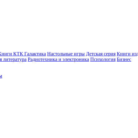
Книги КТК Галактика
Настольные игры
Детская серия
Книги изд
 литература
Радиотехника и электроника
Психология
Бизнес
м