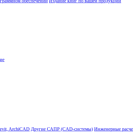
ограммном обеспечении
Издание книг по вашей продукции
ие
evit, ArchiCAD
Другие САПР (CAD-системы)
Инженерные расче