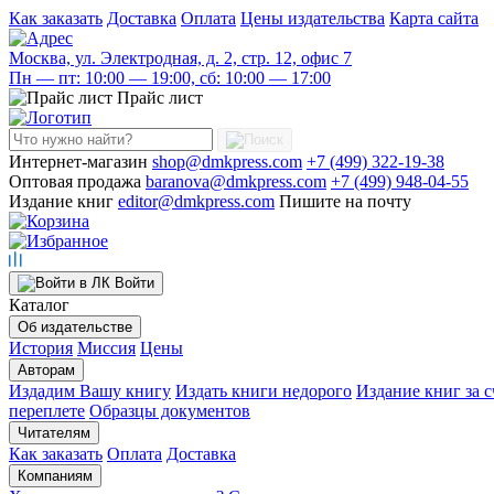
Как заказать
Доставка
Оплата
Цены издательства
Карта сайта
Москва, ул. Электродная, д. 2, стр. 12, офис 7
Пн — пт: 10:00 — 19:00, сб: 10:00 — 17:00
Прайс лист
Интернет-магазин
shop@dmkpress.com
+7 (499) 322-19-38
Оптовая продажа
baranova@dmkpress.com
+7 (499) 948-04-55
Издание книг
editor@dmkpress.com
Пишите на почту
Войти
Каталог
Об издательстве
История
Миссия
Цены
Авторам
Издадим Вашу книгу
Издать книги недорого
Издание книг за с
переплете
Образцы документов
Читателям
Как заказать
Оплата
Доставка
Компаниям