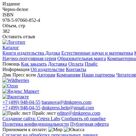
Издание
Черно-белое
ISBN
978-5-97060-852-4
Объем, стр
382
Оставить отзыв
Каталог
Книги издательства Додэка
Естественные науки и математика
Научно-популярная серия
Образовательная манга
Компьютерная
Помощь
Как заказать
Доставка
Оплата
Прайс
Информация
Об издательстве
Контакты
Дмк Пресс всем
Авторам
Компаниям
Наши партнеры
Читателя
+7 (499) 948-04-55
baranova@dmkpress.com
+7 (499) 948-04-55
dmkpress.help@gmail.com
Прайс лист
editor@dmkpress.com
Создание сайта: Cetera Labs
Сообщить об ошибке
Политика конфиденциальности
Публичная оферта
Принимаем к оплате:
Согласие на обработку персональных данных