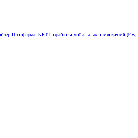
мблер
Платформа .NET
Разработка мобильных приложений (iOs, A