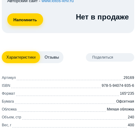
Авторский сайт -
www.lotos-khv.ru
Нет в продаже
Характеристики
Отзывы
Поделиться
Артикул
29169
ISBN
978-5-94074-935-6
Формат
165*235
Бумага
Офсетная
Обложка
Мягкая обложка
Объем, стр
240
Вес, г
400