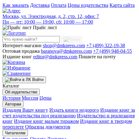
Как заказать
Доставка
Оплата
Цены издательства
Карта сайта
Москва, ул. Электродная, д. 2, стр. 12, офис 7
Пн — пт: 10:00 — 19:00, сб: 10:00 — 17:00
Прайс лист
Интернет-магазин
shop@dmkpress.com
+7 (499) 322-19-38
Оптовая продажа
baranova@dmkpress.com
+7 (499) 948-04-55
Издание книг
editor@dmkpress.com
Пишите на почту
Войти
Каталог
Об издательстве
История
Миссия
Цены
Авторам
Издадим Вашу книгу
Издать книги недорого
Издание книг за
счет издательства под реализацию
Издательство и реализация
книг
Издание книг малым тиражом
Издание книг в твердом
переплете
Образцы документов
Читателям
Как заказать
Оплата
Доставка