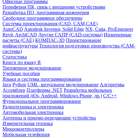
Офисные программы
Периферия ПК, связь с внешними устройствами
Разработка ПО, программная инженерия
Свободное программное обеспечение
Системы проектирования (CAD, CAM,CAE)
AutoCAD
Autodesk Inventor, Solid Edge
NX, Catia, ProEngeneer
Revit, ArchiCAD
Другие САПР (CAD-системы)
Инженерные
расчеты (CAE)
КОМПАС-3D
Проектирование
инфраструктуры
Технология подготовки производства (CAM-
системы)
Статистика
Книги по языку R
Трехмерное моделирование
Учебные пособия
Языки и системы программирования
Java
Python
UML, визуальное моделирование
Алгоритмы
Ассемблер
Платформа .NET
Разработка мобильных
приложений (iOs, Android, Windows Phone, др.)
С/С++
Функциональное программирование
Радиотехника и электроника
Автомобильная электроника
Антенны и приемо-передающие устройства
Измерительная техника
Микроконтроллеры
Мобильная телефония