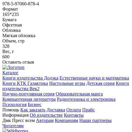
978-5-97060-878-4
Формат
165*235
Бумага
Офсетная
Обложка
Мягкая обложка
Объем, стр
328
Вес, г
600
Оставить отзыв
Каталог
Книги издательства Додэка
Естественные науки и математика
Книги КТК Галактика
Настольные игры
Детская серия
Книги
издательства Век2
Научно-популярная серия
Образовательная манга
Компьютерная литература
Радиотехника и электроника
Психология
Бизнес
Помощь
Как заказать
Доставка
Оплата
Прайс
Информация
Об издательстве
Контакты
Дмк Пресс всем
Авторам
Компаниям
Наши партнеры
Читателям