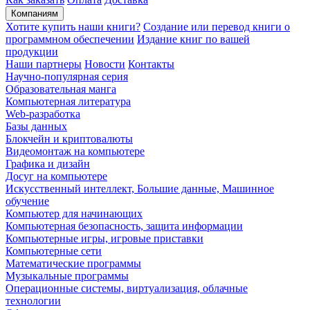
Компаниям
Хотите купить наши книги?
Создание или перевод книги о
программном обеспечении
Издание книг по вашей
продукции
Наши партнеры
Новости
Контакты
Научно-популярная серия
Образовательная манга
Компьютерная литература
Web-разработка
Базы данных
Блокчейн и криптовалюты
Видеомонтаж на компьютере
Графика и дизайн
Досуг на компьютере
Искусственный интеллект, Большие данные, Машинное
обучение
Компьютер для начинающих
Компьютерная безопасность, защита информации
Компьютерные игры, игровые приставки
Компьютерные сети
Математические программы
Музыкальные программы
Операционные системы, виртуализация, облачные
технологии